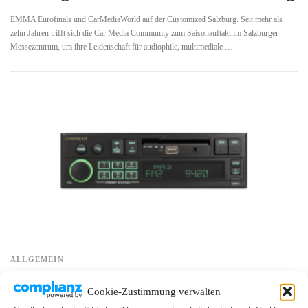
EMMA Eurofinals und CarMediaWorld auf der Customized Salzburg. Seit mehr als
zehn Jahren trifft sich die Car Media Community zum Saisonauftakt im Salzburger
Messezentrum, um ihre Leidenschaft für audiophile, multimediale …
ALLGEMEIN
Sound eXcellence Tradition – Pioneer
Cookie-Zustimmung verwalten
Style:Connectivity und Entertainment mit