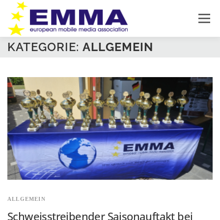
Zum
Inhalt
Menü
springen
KATEGORIE:
ALLGEMEIN
HOME
SOUND OFF
ÜBER EMMA
PRODUKTNEUHEITEN
NEWS
IMPRESSUM
DATENSCHUTZ
ALLGEMEIN
Schweisstreibender Saisonauftakt bei