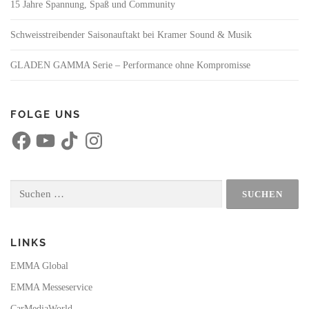
15 Jahre Spannung, Spaß und Community
i
g
Schweisstreibender Saisonauftakt bei Kramer Sound & Musik
a
t
GLADEN GAMMA Serie – Performance ohne Kompromisse
i
o
n
FOLGE UNS
F
Y
T
I
a
o
i
n
c
u
k
s
e
T
T
t
b
u
o
a
o
b
k
g
Suchen
o
e
r
nach:
k
a
m
LINKS
EMMA Global
EMMA Messeservice
CarMediaWorld