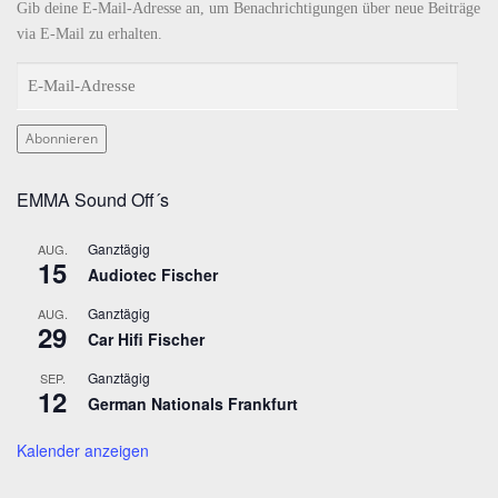
k
a
n
Gib deine E-Mail-Adresse an, um Benachrichtigungen über neue Beiträge
m
via E-Mail zu erhalten.
E
-
M
Abonnieren
a
i
EMMA Sound Off´s
l
-
Ganztägig
AUG.
A
15
Audiotec Fischer
d
r
Ganztägig
AUG.
29
e
Car Hifi Fischer
s
Ganztägig
SEP.
s
12
German Nationals Frankfurt
e
Kalender anzeigen