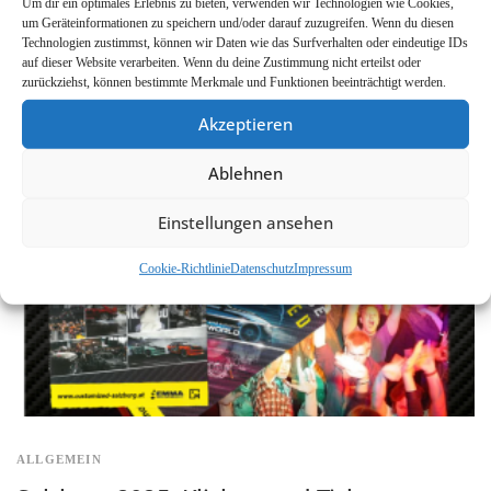
Um dir ein optimales Erlebnis zu bieten, verwenden wir Technologien wie Cookies,
um Geräteinformationen zu speichern und/oder darauf zuzugreifen. Wenn du diesen
H-Kennzeichen
Technologien zustimmst, können wir Daten wie das Surfverhalten oder eindeutige IDs
auf dieser Website verarbeiten. Wenn du deine Zustimmung nicht erteilst oder
Mit inzwischen fast 800.000 zugelassenen Oldtimern hat die Zahl historischer
zurückziehst, können bestimmte Merkmale und Funktionen beeinträchtigt werden.
Fahrzeuge in Deutschland einen neuen Höchststand erreicht. Etwa die gleiche Anzahl
Youngtimer, also Fahrzeuge die zwischen 20 und 30 Jahre …
Akzeptieren
Ablehnen
Einstellungen ansehen
Cookie-Richtlinie
Datenschutz
Impressum
ALLGEMEIN