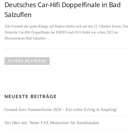
Deutsches Car-Hifi Doppelfinale in Bad
Salzuflen
Alle Freunde des guten Klangs auf Rädern dürfen sich auf den 11. Oktober freuen, Das
Deutsche Car-Hifi Doppelfinale der EMMA und AYA findet wie schon 2023 im
Messezentrum Bad Salzuflen …
B
e
ÄLTERE BEITRÄGE
i
t
r
a
NEUESTE BEITRÄGE
g
s
Ground Zero Summerboom 2026 – Ein voller Erfolg in Ampfing!
n
a
Siri fährt mit: Neuer ESX Moniceiver für Autoklassiker
v