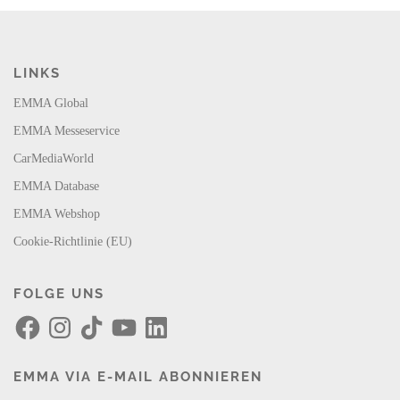
LINKS
EMMA Global
EMMA Messeservice
CarMediaWorld
EMMA Database
EMMA Webshop
Cookie-Richtlinie (EU)
FOLGE UNS
F
I
T
Y
L
a
n
i
o
i
c
s
k
u
n
e
t
T
T
k
b
a
o
u
e
EMMA VIA E-MAIL ABONNIEREN
o
g
k
b
d
o
r
e
I