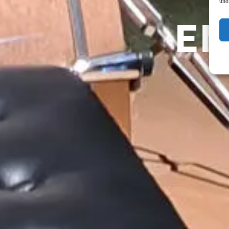
und
E