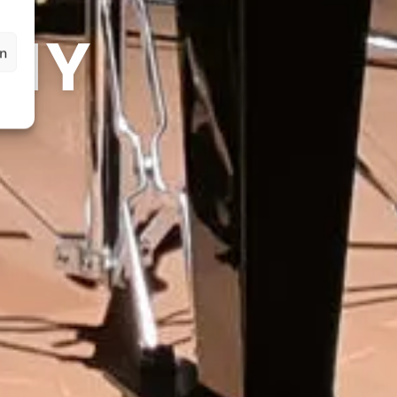
NY
en