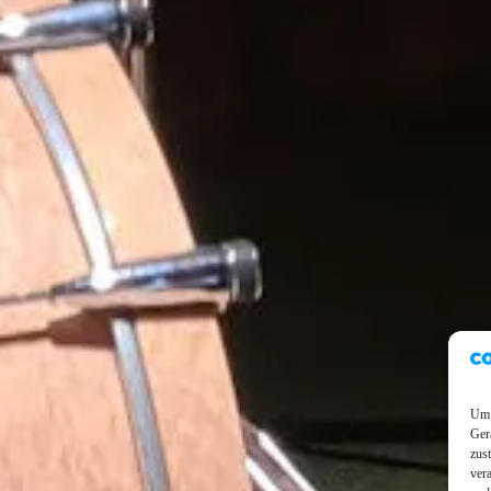
Um 
Ger
zus
ver