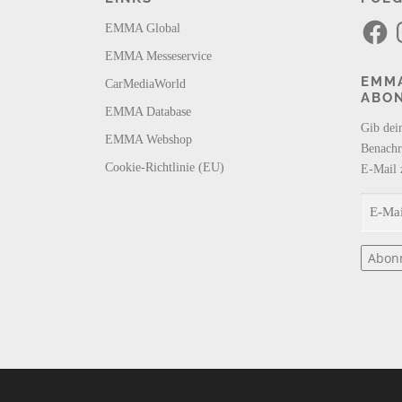
F
I
EMMA Global
a
n
c
s
EMMA Messeservice
e
t
b
a
EMMA
CarMediaWorld
o
g
ABO
o
r
k
a
EMMA Database
m
Gib dei
EMMA Webshop
Benachr
Cookie-Richtlinie (EU)
E-Mail 
E
-
M
Abon
a
i
l
-
A
d
r