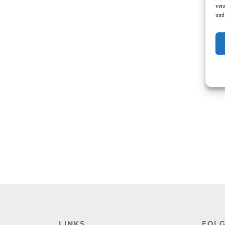
ver
und
LINKS
FOLG