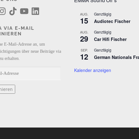
EMMA Sound Off´s
T
Y
L
i
o
i
Ganztägig
AUG.
k
u
n
15
Audiotec Fischer
T
T
k
o
u
e
 VIA E-MAIL
k
b
d
Ganztägig
AUG.
NNIEREN
e
I
29
n
Car Hifi Fischer
ne E-Mail-Adresse an, um
Ganztägig
SEP.
ichtigungen über neue Beiträge via
12
German Nationals Fr
zu erhalten.
Kalender anzeigen
nieren