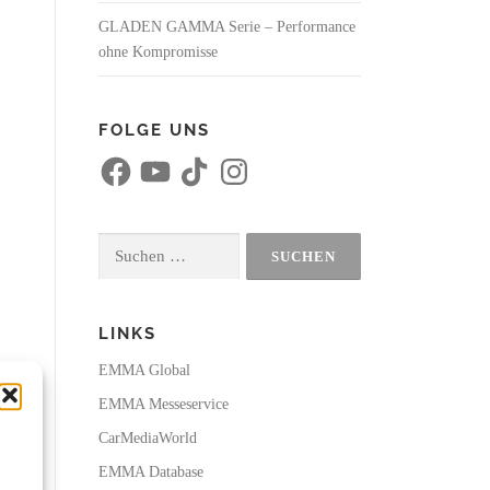
GLADEN GAMMA Serie – Performance
ohne Kompromisse
FOLGE UNS
F
Y
T
I
a
o
i
n
c
u
k
s
e
T
T
t
b
u
o
a
o
b
k
g
Suchen
o
e
r
k
a
nach:
m
LINKS
EMMA Global
EMMA Messeservice
CarMediaWorld
EMMA Database