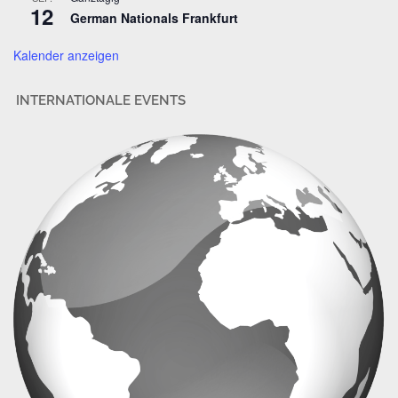
12
German Nationals Frankfurt
e
Kalender anzeigen
INTERNATIONALE EVENTS