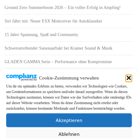
Ground Zero Summerboom 2026 – Ein voller Erfolg in Ampfing!
Siri fährt mit: Neuer ESX Moniceiver für Autoklassiker
15 Jahre Spannung, Spaß und Community
Schweisstreibender Saisonauftakt bei Kramer Sound & Musik
GLADEN GAMMA Serie – Performance ohne Kompromisse
Cookie-Zustimmung verwalten
FOLGE UNS
Um dir ein optimales Erlebnis zu bieten, verwenden wir Technologien wie Cookies,
um Geräteinformationen zu speichern und/oder darauf zuzugreifen. Wenn du diesen
F
Y
T
I
a
o
i
n
Technologien zustimmst, können wir Daten wie das Surfverhalten oder eindeutige IDs
c
u
k
s
auf dieser Website verarbeiten. Wenn du deine Zustimmung nicht erteilst oder
e
T
T
t
zurückziehst, können bestimmte Merkmale und Funktionen beeinträchtigt werden.
b
u
o
a
o
b
k
g
Suchen
o
e
r
Akzeptieren
nach:
k
a
m
Ablehnen