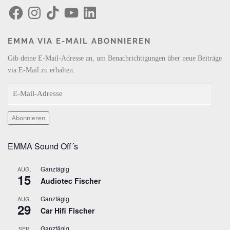
F
I
T
Y
L
a
n
i
o
i
c
s
k
u
n
e
t
T
T
k
b
a
o
u
e
EMMA VIA E-MAIL ABONNIEREN
o
g
k
b
d
o
r
e
I
k
a
n
Gib deine E-Mail-Adresse an, um Benachrichtigungen über neue Beiträge
m
via E-Mail zu erhalten.
E
-
M
Abonnieren
a
i
EMMA Sound Off´s
l
-
Ganztägig
AUG.
A
15
Audiotec Fischer
d
r
Ganztägig
AUG.
29
e
Car Hifi Fischer
s
Ganztägig
SEP.
s