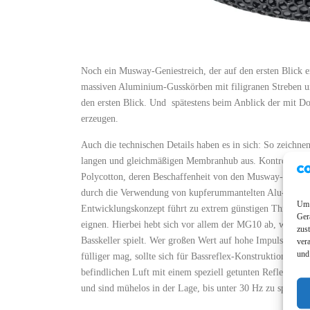
Noch ein Musway-Geniestreich, der auf den ersten Blick er
massiven Aluminium-Gusskörben mit filigranen Streben 
den ersten Blick. Und spätestens beim Anblick der mit Do
erzeugen.
Auch die technischen Details haben es in sich: So zeichnen
langen und gleichmäßigen Membranhub aus. Kontrolliert 
Polycotton, deren Beschaffenheit von den Musway-Tontec
durch die Verwendung von kupferummantelten Alu-Schwi
Um 
Entwicklungskonzept führt zu extrem günstigen Thiele/Sm
Ger
eignen. Hierbei hebt sich vor allem der MG10 ab, welcher
zus
Basskeller spielt. Wer großen Wert auf hohe Impulstreue u
ver
und
fülliger mag, sollte sich für Bassreflex-Konstruktionen 
befindlichen Luft mit einem speziell getunten Reflexkanal
und sind mühelos in der Lage, bis unter 30 Hz zu spielen.