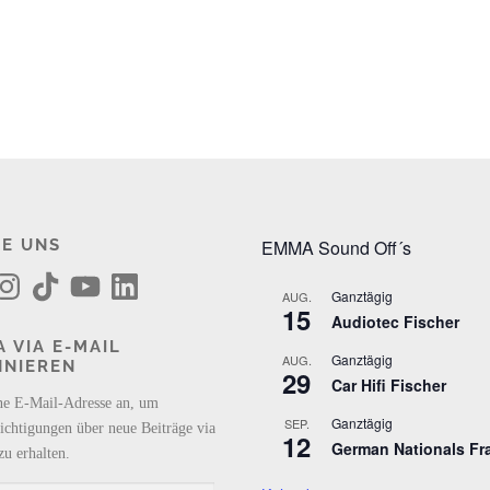
E UNS
EMMA Sound Off´s
T
Y
L
i
o
i
Ganztägig
AUG.
k
u
n
15
Audiotec Fischer
T
T
k
o
u
e
 VIA E-MAIL
k
b
d
Ganztägig
AUG.
NNIEREN
e
I
29
n
Car Hifi Fischer
ne E-Mail-Adresse an, um
Ganztägig
SEP.
ichtigungen über neue Beiträge via
12
German Nationals Fr
zu erhalten.