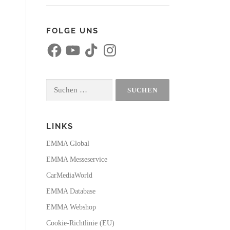
FOLGE UNS
F
Y
T
I
a
o
i
n
c
u
k
s
e
T
T
t
b
u
o
a
o
b
k
g
Suchen
o
e
r
k
a
nach:
m
LINKS
EMMA Global
EMMA Messeservice
CarMediaWorld
EMMA Database
EMMA Webshop
Cookie-Richtlinie (EU)