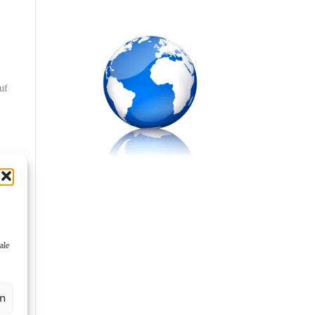
uf
“
ale
en