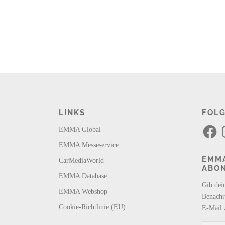
LINKS
FOLG
F
I
EMMA Global
a
n
c
s
EMMA Messeservice
e
t
b
a
EMMA
CarMediaWorld
o
g
ABO
o
r
k
a
EMMA Database
m
Gib dei
EMMA Webshop
Benachr
Cookie-Richtlinie (EU)
E-Mail 