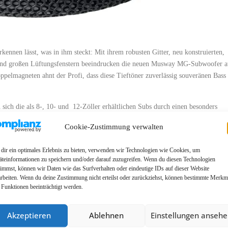
kennen lässt, was in ihm steckt: Mit ihrem robusten Gitter, neu konstruierten,
und großen Lüftungsfenstern beeindrucken die neuen Musway MG-Subwoofer a
ppelmagneten ahnt der Profi, dass diese Tieftöner zuverlässig souveränen Bass
 sich die als 8-, 10- und 12-Zöller erhältlichen Subs durch einen besonders
wird diese enorme Auslenkung von speziell geformten Dual-Spidern aus
Cookie-Zustimmung verwalten
hnikern in Labor- und Klangtests immer weiter optimiert wurde. Auch konnte
ngspulen (CCAW) die bewegte Masse (Mms) gering gehalten werden. Das
dir ein optimales Erlebnis zu bieten, verwenden wir Technologien wie Cookies, um
all-Parametern, sodass sich die Subwoofer auch für geschlossene Gehäuse
äteinformationen zu speichern und/oder darauf zuzugreifen. Wenn du diesen Technologien
 bei 25 Liter Boxen-Volumen schon bis 43 Hz (-3 dB) tief und präzise in den
timmst, können wir Daten wie das Surfverhalten oder eindeutige IDs auf dieser Website
nd Sauberkeit legt, sollte sich für diese Version entscheiden. Wer es „untenrum
arbeiten. Wenn du deine Zustimmung nicht erteilst oder zurückziehst, können bestimmte Merkm
 Funktionen beeinträchtigt werden.
entscheiden. Diese können bauartbedingt durch die Ausnutzung der im Gehäuse
 noch mehr Tiefbass produzieren. Hier entfalten alle drei Woofer ihr Potenzial
Akzeptieren
Ablehnen
Einstellungen anseh