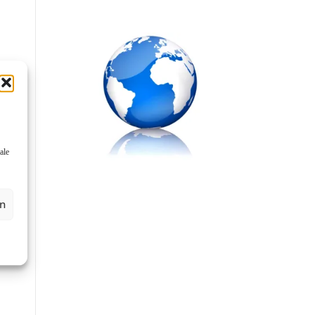
ale
en