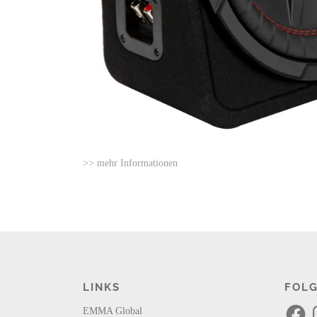
>> mehr Informationen
LINKS
FOLG
F
I
EMMA Global
a
n