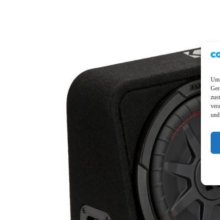
Um 
Ger
zus
ver
und