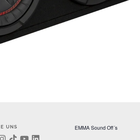
E UNS
EMMA Sound Off´s
T
Y
L
i
o
i