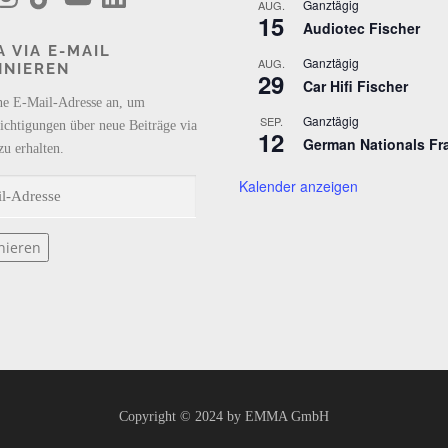
Ganztägig
AUG.
k
u
n
15
Audiotec Fischer
T
T
k
o
u
e
 VIA E-MAIL
k
b
d
Ganztägig
AUG.
NNIEREN
e
I
29
n
Car Hifi Fischer
ne E-Mail-Adresse an, um
Ganztägig
SEP.
ichtigungen über neue Beiträge via
12
German Nationals Fr
zu erhalten.
Kalender anzeigen
nieren
Copyright © 2024 by EMMA GmbH