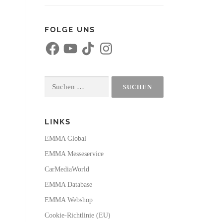
FOLGE UNS
F
Y
T
I
a
o
i
n
c
u
k
s
e
T
T
t
b
u
o
a
o
b
k
g
Suchen
o
e
r
k
a
nach:
m
LINKS
EMMA Global
EMMA Messeservice
CarMediaWorld
EMMA Database
EMMA Webshop
Cookie-Richtlinie (EU)