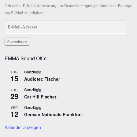
o
r
e
I
k
a
n
Gib deine E-Mail-Adresse an, um Benachrichtigungen über neue Beiträge
m
via E-Mail zu erhalten.
E
-
M
Abonnieren
a
i
EMMA Sound Off´s
l
-
Ganztägig
AUG.
A
15
Audiotec Fischer
d
r
Ganztägig
AUG.
29
e
Car Hifi Fischer
s
Ganztägig
SEP.
s
12
German Nationals Frankfurt
e
Kalender anzeigen