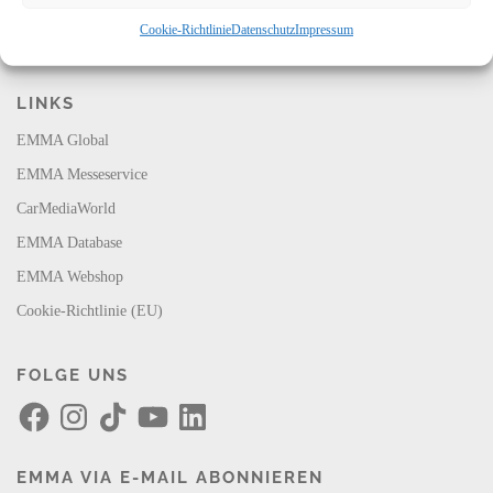
Cookie-Richtlinie
Datenschutz
Impressum
LINKS
EMMA Global
EMMA Messeservice
CarMediaWorld
EMMA Database
EMMA Webshop
Cookie-Richtlinie (EU)
FOLGE UNS
F
I
T
Y
L
a
n
i
o
i
c
s
k
u
n
e
t
T
T
k
b
a
o
u
e
EMMA VIA E-MAIL ABONNIEREN
o
g
k
b
d