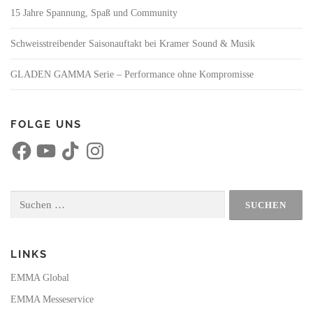
15 Jahre Spannung, Spaß und Community
Schweisstreibender Saisonauftakt bei Kramer Sound & Musik
GLADEN GAMMA Serie – Performance ohne Kompromisse
FOLGE UNS
F
Y
T
I
a
o
i
n
c
u
k
s
e
T
T
t
b
u
o
a
o
b
k
g
Suchen
o
e
r
nach:
k
a
m
LINKS
EMMA Global
EMMA Messeservice