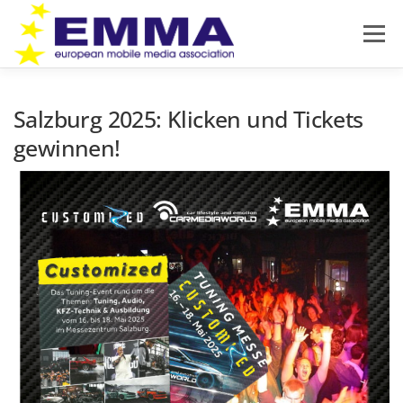
Zum
Inhalt
Menü
springen
HOME
SOUND OFF
ÜBER EMMA
Salzburg 2025: Klicken und Tickets
gewinnen!
PRODUKTNEUHEITEN
NEWS
IMPRESSUM
DATENSCHUTZ