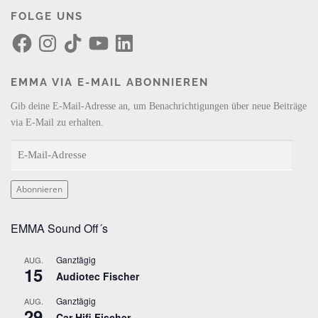
FOLGE UNS
F
I
T
Y
L
a
n
i
o
i
c
s
k
u
n
e
t
T
T
k
b
a
o
u
e
EMMA VIA E-MAIL ABONNIEREN
o
g
k
b
d
o
r
e
I
k
a
n
Gib deine E-Mail-Adresse an, um Benachrichtigungen über neue Beiträge
m
via E-Mail zu erhalten.
E
-
M
Abonnieren
a
i
EMMA Sound Off´s
l
-
Ganztägig
AUG.
A
15
Audiotec Fischer
d
r
Ganztägig
AUG.
29
e
Car Hifi Fischer