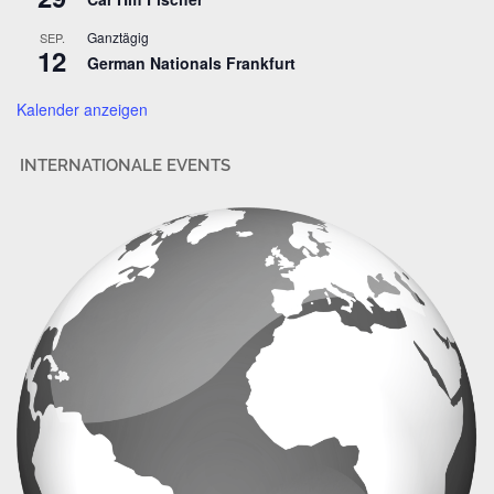
s
Ganztägig
SEP.
s
12
German Nationals Frankfurt
e
Kalender anzeigen
INTERNATIONALE EVENTS