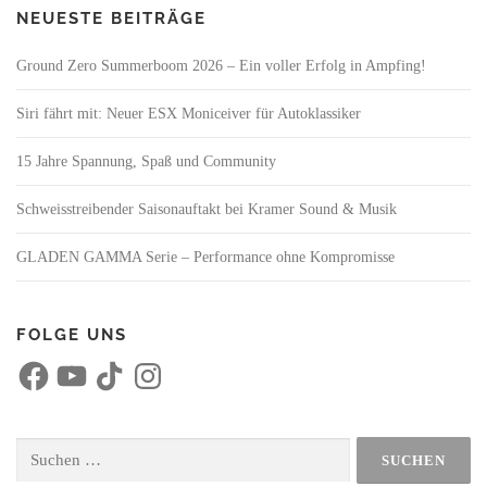
NEUESTE BEITRÄGE
Ground Zero Summerboom 2026 – Ein voller Erfolg in Ampfing!
Siri fährt mit: Neuer ESX Moniceiver für Autoklassiker
15 Jahre Spannung, Spaß und Community
Schweisstreibender Saisonauftakt bei Kramer Sound & Musik
GLADEN GAMMA Serie – Performance ohne Kompromisse
FOLGE UNS
F
Y
T
I
a
o
i
n
c
u
k
s
e
T
T
t
b
u
o
a
o
b
k
g
Suchen
o
e
r
nach:
k
a
m