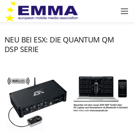
Zum
Inhalt
Menü
springen
HOME
SOUND OFF
ÜBER EMMA
NEU BEI ESX: DIE QUANTUM QM
DSP SERIE
PRODUKTNEUHEITEN
NEWS
IMPRESSUM
DATENSCHUTZ