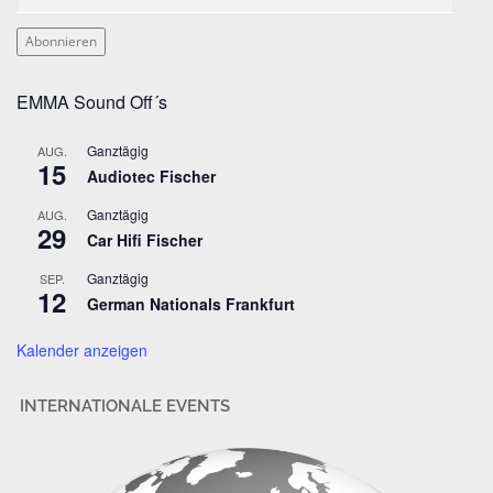
-
M
Abonnieren
a
i
EMMA Sound Off´s
l
-
Ganztägig
AUG.
A
15
Audiotec Fischer
d
r
Ganztägig
AUG.
29
e
Car Hifi Fischer
s
Ganztägig
SEP.
s
12
German Nationals Frankfurt
e
Kalender anzeigen
INTERNATIONALE EVENTS