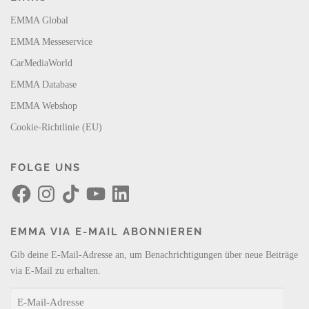
EMMA Global
EMMA Messeservice
CarMediaWorld
EMMA Database
EMMA Webshop
Cookie-Richtlinie (EU)
FOLGE UNS
F
I
T
Y
L
a
n
i
o
i
c
s
k
u
n
e
t
T
T
k
b
a
o
u
e
EMMA VIA E-MAIL ABONNIEREN
o
g
k
b
d
o
r
e
I
k
a
n
Gib deine E-Mail-Adresse an, um Benachrichtigungen über neue Beiträge
m
via E-Mail zu erhalten.
E