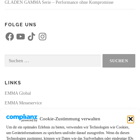
GLADEN GAMMA Serie – Performance ohne Kompromisse
FOLGE UNS
F
Y
T
I
a
o
i
n
c
u
k
s
e
T
T
t
b
u
o
a
o
b
k
g
Suchen
o
e
r
nach:
k
a
m
LINKS
EMMA Global
EMMA Messeservice
CarMediaWorld
Cookie-Zustimmung verwalten
EMMA Database
Um dir ein optimales Erlebnis zu bieten, verwenden wir Technologien wie Cookies,
EMMA Webshop
um Geräteinformationen zu speichern und/oder darauf zuzugreifen. Wenn du diesen
Technologien zustimmst, können wir Daten wie das Surfverhalten oder eindeutige IDs