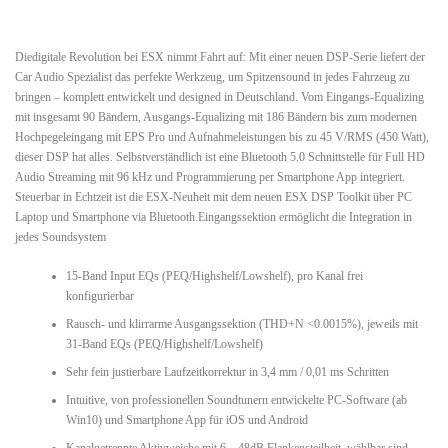
Diedigitale Revolution bei ESX nimmt Fahrt auf: Mit einer neuen DSP-Serie liefert der
Car Audio Spezialist das perfekte Werkzeug, um Spitzensound in jedes Fahrzeug zu
bringen – komplett entwickelt und designed in Deutschland. Vom Eingangs-Equalizing
mit insgesamt 90 Bändern, Ausgangs-Equalizing mit 186 Bändern bis zum modernen
Hochpegeleingang mit EPS Pro und Aufnahmeleistungen bis zu 45 V/RMS (450 Watt),
dieser DSP hat alles. Selbstverständlich ist eine Bluetooth 5.0 Schnittstelle für Full HD
Audio Streaming mit 96 kHz und Programmierung per Smartphone App integriert.
Steuerbar in Echtzeit ist die ESX-Neuheit mit dem neuen ESX DSP Toolkit über PC
Laptop und Smartphone via Bluetooth.Eingangssektion ermöglicht die Integration in
jedes Soundsystem
15-Band Input EQs (PEQ/Highshelf/Lowshelf), pro Kanal frei
konfigurierbar
Rausch- und klirrarme Ausgangssektion (THD+N <0.0015%), jeweils mit
31-Band EQs (PEQ/Highshelf/Lowshelf)
Sehr fein justierbare Laufzeitkorrektur in 3,4 mm / 0,01 ms Schritten
Intuitive, von professionellen Soundtunern entwickelte PC-Software (ab
Win10) und Smartphone App für iOS und Android
Kanalgetrennte Aktivweiche mit 6 – 48dB Flankensteilheit, wählbar sind