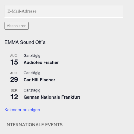
E
-
M
Abonnieren
a
i
EMMA Sound Off´s
l
-
Ganztägig
AUG.
A
15
Audiotec Fischer
d
r
Ganztägig
AUG.
29
e
Car Hifi Fischer
s
Ganztägig
SEP.
s
12
German Nationals Frankfurt
e
Kalender anzeigen
INTERNATIONALE EVENTS