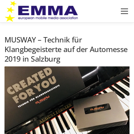
Zum
Inhalt
Menü
springen
HOME
SOUND OFF
ÜBER EMMA
MUSWAY – Technik für
Klangbegeisterte auf der Automesse
2019 in Salzburg
PRODUKTNEUHEITEN
NEWS
IMPRESSUM
DATENSCHUTZ