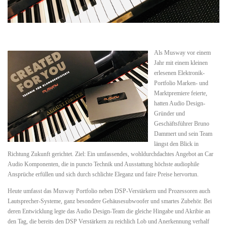
Als Musway vor einem
Jahr mit einem kleinen
erlesenen Elektronik-
Portfolio Marken- und
Marktpremiere feierte,
hatten Audio Design-
Gründer und
Geschäftsführer Bruno
Dammert und sein Team
längst den Blick in
Richtung Zukunft gerichtet. Ziel: Ein umfassendes, wohldurchdachtes Angebot an Car
Audio Komponenten, die in puncto Technik und Ausstattung höchste audiophile
Ansprüche erfüllen und sich durch schlichte Eleganz und faire Preise hervortun.
Heute umfasst das Musway Portfolio neben DSP-Verstärkern und Prozessoren auch
Lautsprecher-Systeme, ganz besondere Gehäusesubwoofer und smartes Zubehör. Bei
deren Entwicklung legte das Audio Design-Team die gleiche Hingabe und Akribie an
den Tag, die bereits den DSP Verstärkern zu reichlich Lob und Anerkennung verhalf