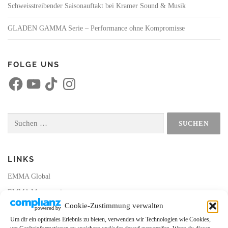
Schweisstreibender Saisonauftakt bei Kramer Sound & Musik
GLADEN GAMMA Serie – Performance ohne Kompromisse
FOLGE UNS
F
Y
T
I
a
o
i
n
c
u
k
s
e
T
T
t
b
u
o
a
o
b
k
g
Suchen
o
e
r
nach:
k
a
m
LINKS
EMMA Global
EMMA Messeservice
Cookie-Zustimmung verwalten
CarMediaWorld
Um dir ein optimales Erlebnis zu bieten, verwenden wir Technologien wie Cookies,
EMMA Database