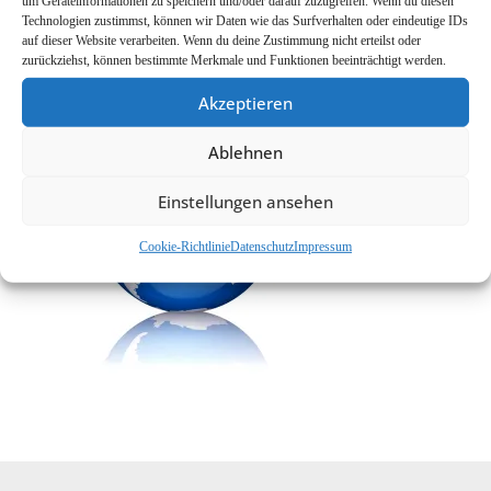
um Geräteinformationen zu speichern und/oder darauf zuzugreifen. Wenn du diesen
Technologien zustimmst, können wir Daten wie das Surfverhalten oder eindeutige IDs
EMMA Webshop
auf dieser Website verarbeiten. Wenn du deine Zustimmung nicht erteilst oder
Cookie-Richtlinie (EU)
zurückziehst, können bestimmte Merkmale und Funktionen beeinträchtigt werden.
Akzeptieren
Ablehnen
Einstellungen ansehen
Cookie-Richtlinie
Datenschutz
Impressum