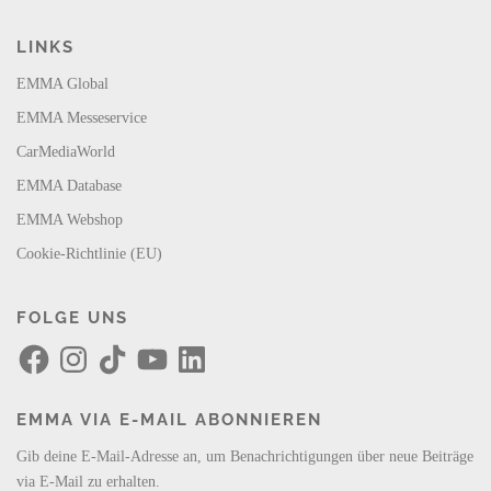
LINKS
EMMA Global
EMMA Messeservice
CarMediaWorld
EMMA Database
EMMA Webshop
Cookie-Richtlinie (EU)
FOLGE UNS
F
I
T
Y
L
a
n
i
o
i
c
s
k
u
n
e
t
T
T
k
b
a
o
u
e
EMMA VIA E-MAIL ABONNIEREN
o
g
k
b
d
o
r
e
I
k
a
n
Gib deine E-Mail-Adresse an, um Benachrichtigungen über neue Beiträge
m
via E-Mail zu erhalten.