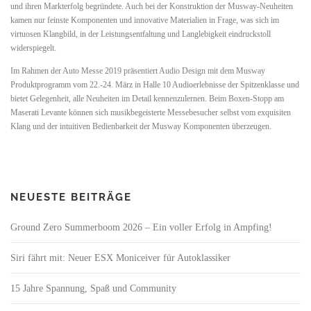
und ihren Markterfolg begründete. Auch bei der Konstruktion der Musway-Neuheiten
kamen nur feinste Komponenten und innovative Materialien in Frage, was sich im
virtuosen Klangbild, in der Leistungsentfaltung und Langlebigkeit eindruckstoll
widerspiegelt.
Im Rahmen der Auto Messe 2019 präsentiert Audio Design mit dem Musway
Produktprogramm vom 22.-24. März in Halle 10 Audioerlebnisse der Spitzenklasse und
bietet Gelegenheit, alle Neuheiten im Detail kennenzulernen. Beim Boxen-Stopp am
Maserati Levante können sich musikbegeisterte Messebesucher selbst vom exquisiten
Klang und der intuitiven Bedienbarkeit der Musway Komponenten überzeugen.
NEUESTE BEITRÄGE
Ground Zero Summerboom 2026 – Ein voller Erfolg in Ampfing!
Siri fährt mit: Neuer ESX Moniceiver für Autoklassiker
15 Jahre Spannung, Spaß und Community