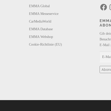
F
I
EMMA Global
a
n
c
s
EMMA Messeservice
e
t
b
a
EMMA
CarMediaWorld
o
g
ABO
o
r
k
a
EMMA Database
m
Gib dei
EMMA Webshop
Benachr
Cookie-Richtlinie (EU)
E-Mail 
E
-
M
Abon
a
i
l
-
A
d
r