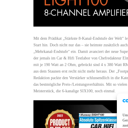
Mit dem Prädikat „Stärkste 8-Kanal-Endstufe der Welt“ l
Start hin. Doch nicht nur das – sie heimste zusätzlich auc
„Mehrkanal-Endstufe“ ein. Damit avanciert der neue Sup
der jemals im Car & Hifi Testlabor von Chefredakteur Elm
mit je 190 Watt an 2 Ohm, gebrückt sind 4 x 380 Watt 
aus dem Staunen erst recht nicht mehr heraus. Der „Footp
Redaktion packte den Verstärker schlussendlich in die Ka
das bestmögliche Preis-/Leistungsverhältnis. Mit so viele
Meisterstück, die 6-kanalige SIX100, noch einmal.
Um 
Ger
zus