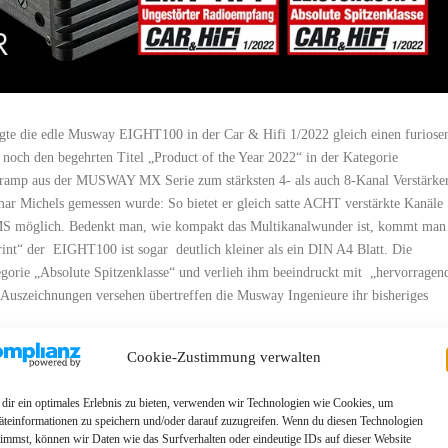
egte die edle Musway EIGHT100 in der Car & Hifi 1/2022 gleich einen furiose
h noch den begehrten Titel „Product of the Year 2022“ in der Kategorie
eramp aus der MUSWAY MX Serie zum stärksten 4- als auch 8-Kanal Verstärker
ar Michels gemessen wurde: So bietet er gleich satte ACHT verstärkte Kanäle
RMS möglich. Bedenkt man, wie kompakt das Multikanalwunder ist, kommt man
rint“ der EIGHT100 ist sogar deutlich kleiner als ein DIN A4 Blatt. Die
tegorie „Absolute Spitzenklasse“ und verlieh ihm beeindruckt mit „hervorragen
n Auszeichnungen versehen übertreffen die Musway Ingenieure ihr bisheriges
Cookie-Zustimmung verwalten
dir ein optimales Erlebnis zu bieten, verwenden wir Technologien wie Cookies, um
äteinformationen zu speichern und/oder darauf zuzugreifen. Wenn du diesen Technologien
timmst, können wir Daten wie das Surfverhalten oder eindeutige IDs auf dieser Website