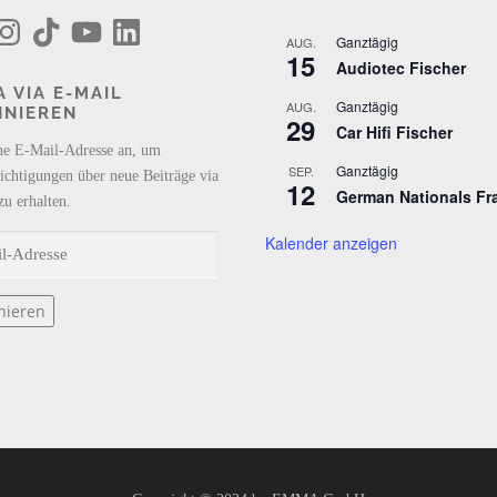
T
Y
L
i
o
i
Ganztägig
AUG.
k
u
n
15
Audiotec Fischer
T
T
k
o
u
e
 VIA E-MAIL
k
b
d
Ganztägig
AUG.
NNIEREN
e
I
29
n
Car Hifi Fischer
ne E-Mail-Adresse an, um
Ganztägig
SEP.
ichtigungen über neue Beiträge via
12
German Nationals Fr
zu erhalten.
Kalender anzeigen
nieren