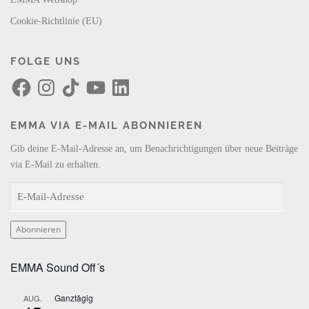
Cookie-Richtlinie (EU)
FOLGE UNS
F
I
T
Y
L
a
n
i
o
i
c
s
k
u
n
e
t
T
T
k
b
a
o
u
e
EMMA VIA E-MAIL ABONNIEREN
o
g
k
b
d
o
r
e
I
k
a
n
Gib deine E-Mail-Adresse an, um Benachrichtigungen über neue Beiträge
m
via E-Mail zu erhalten.
E
-
M
Abonnieren
a
i
EMMA Sound Off´s
l
-
Ganztägig
AUG.
A