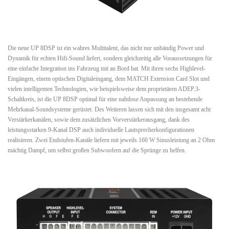
Die neue UP 8DSP ist ein wahres Multitalent, das nicht nur unbändig Power und
Dynamik für echten Hifi-Sound liefert, sondern gleichzeitig alle Voraussetzungen für
eine einfache Integration ins Fahrzeug mit an Bord hat. Mit ihren sechs Highlevel-
Eingängen, einem optischen Digitaleingang, dem MATCH Extension Card Slot und
vielen intelligenten Technologien, wie beispielsweise dem proprietären ADEP.3-
Schaltkreis, ist die UP 8DSP optimal für eine nahtlose Anpassung an bestehende
Mehrkanal-Soundsysteme gerüstet. Des Weiteren lassen sich mit den insgesamt acht
Verstärkerkanälen, sowie dem zusätzlichen Vorverstärkerausgang, dank des
leistungsstarken 9-Kanal DSP auch individuelle Lautsprecherkonfigurationen
realisieren. Zwei Endstufen-Kanäle liefern mit jeweils 160 W Sinusleistung an 2 Ohm
mächtig Dampf, um selbst großen Subwoofern auf die Sprünge zu helfen.