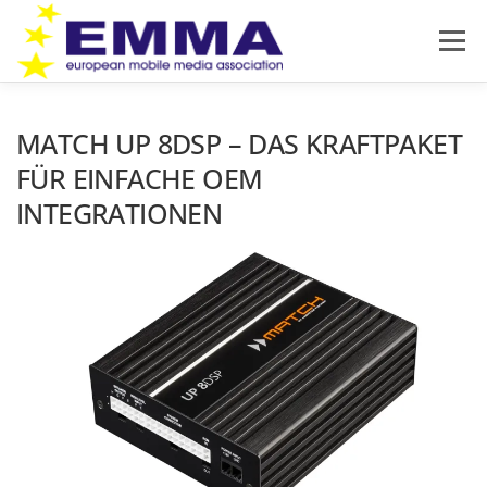
Zum
Inhalt
Menü
springen
HOME
SOUND OFF
ÜBER EMMA
MATCH UP 8DSP – DAS KRAFTPAKET
FÜR EINFACHE OEM
INTEGRATIONEN
PRODUKTNEUHEITEN
NEWS
IMPRESSUM
DATENSCHUTZ