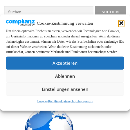
b
u
o
a
o
b
k
g
Suchen
o
e
r
nach:
k
a
m
Cookie-Zustimmung verwalten
Um dir ein optimales Erlebnis zu bieten, verwenden wir Technologien wie Cookies,
LINKS
um Geräteinformationen zu speichern und/oder darauf zuzugreifen. Wenn du diesen
Technologien zustimmst, können wir Daten wie das Surfverhalten oder eindeutige IDs
EMMA Global
auf dieser Website verarbeiten. Wenn du deine Zustimmung nicht erteilst oder
EMMA Messeservice
zurückziehst, können bestimmte Merkmale und Funktionen beeinträchtigt werden.
CarMediaWorld
Akzeptieren
EMMA Database
Ablehnen
EMMA Webshop
Cookie-Richtlinie (EU)
Einstellungen ansehen
Cookie-Richtlinie
Datenschutz
Impressum