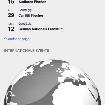
15
Audiotec Fischer
d
r
Ganztägig
AUG.
29
e
Car Hifi Fischer
s
Ganztägig
SEP.
s
12
German Nationals Frankfurt
e
Kalender anzeigen
INTERNATIONALE EVENTS