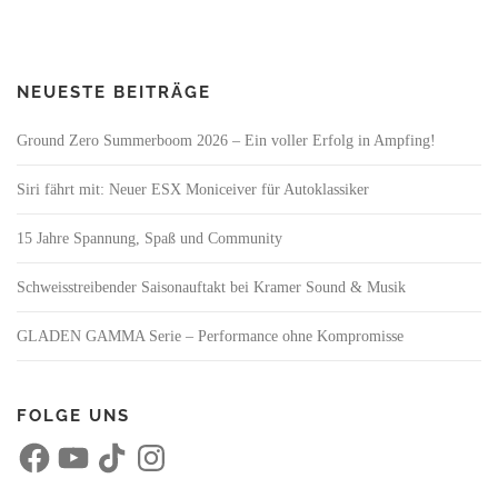
NEUESTE BEITRÄGE
Ground Zero Summerboom 2026 – Ein voller Erfolg in Ampfing!
Siri fährt mit: Neuer ESX Moniceiver für Autoklassiker
15 Jahre Spannung, Spaß und Community
Schweisstreibender Saisonauftakt bei Kramer Sound & Musik
GLADEN GAMMA Serie – Performance ohne Kompromisse
FOLGE UNS
F
Y
T
I
a
o
i
n
c
u
k
s
e
T
T
t