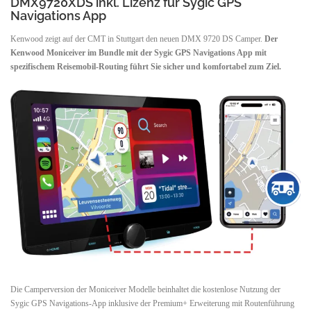
DMX9720XDS inkl. Lizenz für Sygic GPS
Navigations App
Kenwood zeigt auf der CMT in Stuttgart den neuen DMX 9720 DS Camper.
Der
Kenwood Moniceiver im Bundle mit der Sygic GPS Navigations App mit
spezifischem Reisemobil-Routing führt Sie sicher und komfortabel zum Ziel.
Die Camperversion der Moniceiver Modelle beinhaltet die kostenlose Nutzung der
Sygic GPS Navigations-App inklusive der Premium+ Erweiterung mit Routenführung