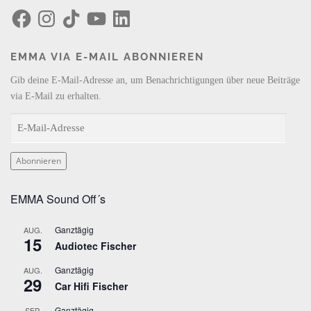
F
I
T
Y
L
a
n
i
o
i
c
s
k
u
n
e
t
T
T
k
b
a
o
u
e
EMMA VIA E-MAIL ABONNIEREN
o
g
k
b
d
o
r
e
I
k
a
n
Gib deine E-Mail-Adresse an, um Benachrichtigungen über neue Beiträge
m
via E-Mail zu erhalten.
E
-
M
Abonnieren
a
i
EMMA Sound Off´s
l
-
Ganztägig
AUG.
A
15
Audiotec Fischer
d
r
Ganztägig
AUG.
29
e
Car Hifi Fischer
s
Ganztägig
SEP.