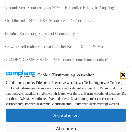
Ground Zero Summerboom 2026 – Ein voller Erfolg in Ampfing!
Siri fährt mit: Neuer ESX Moniceiver für Autoklassiker
15 Jahre Spannung, Spaß und Community
Schweisstreibender Saisonauftakt bei Kramer Sound & Musik
GLADEN GAMMA Serie – Performance ohne Kompromisse
Cookie-Zustimmung verwalten
FOLGE UNS
Um dir ein optimales Erlebnis zu bieten, verwenden wir Technologien wie Cookies,
um Geräteinformationen zu speichern und/oder darauf zuzugreifen. Wenn du diesen
F
Y
T
I
a
o
i
n
Technologien zustimmst, können wir Daten wie das Surfverhalten oder eindeutige IDs
c
u
k
s
auf dieser Website verarbeiten. Wenn du deine Zustimmung nicht erteilst oder
e
T
T
t
zurückziehst, können bestimmte Merkmale und Funktionen beeinträchtigt werden.
b
u
o
a
o
b
k
g
Suchen
o
e
r
Akzeptieren
nach:
k
a
m
Ablehnen