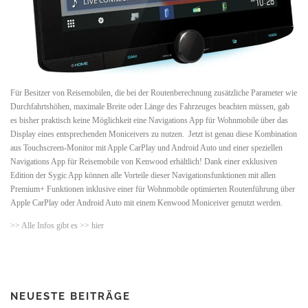
Für Besitzer von Reisemobilen, die bei der Routenberechnung zusätzliche Parameter wie
Durchfahrtshöhen, maximale Breite oder Länge des Fahrzeuges beachten müssen, gab
es bisher praktisch keine Möglichkeit eine Navigations App für Wohnmobile über das
Display eines entsprechenden Moniceivers zu nutzen. Jetzt ist genau diese Kombination
aus Touchscreen-Monitor mit Apple CarPlay und Android Auto und einer speziellen
Navigations App für Reisemobile von Kenwood erhältlich! Dank einer exklusiven
Edition der Sygic App können alle Vorteile dieser Navigationsfunktionen mit allen
Premium+ Funktionen inklusive einer für Wohnmobile optimierten Routenführung über
Apple CarPlay oder Android Auto mit einem Kenwood Moniceiver genutzt werden.
>> Alle Infos gibt es >> hier
NEUESTE BEITRÄGE