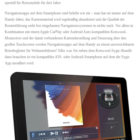
speziell für Reisemobile für drei Jahre.
Navigationsapps auf dem Smartphone sind beliebt wie nie – man hat sie immer auf dem
Handy dabei, das Kartenmaterial wird regelmäßig aktualisiert und die Qualität der
Routenführung steht fest eingebauten Navigationssystemen in nichts nach. Vor allem in
Kombination mit einem Apple CarPlay oder Android Auto kompatiblen Kenwood-
Moniceiver und der damit verbundenen Kartendarstellung und Steuerung über den
großen Touchscreen werden Navigationsapps auf dem Handy zu einem unverzichtbaren
Reisebegleiter für Wohnmobilisten! Alles was Sie neben dem Kenwood-Sygic-Bundle
dazu brauchen ist ein kompatibles iOS- oder Android-Smartphone auf dem die Sygic
App installiert wird.