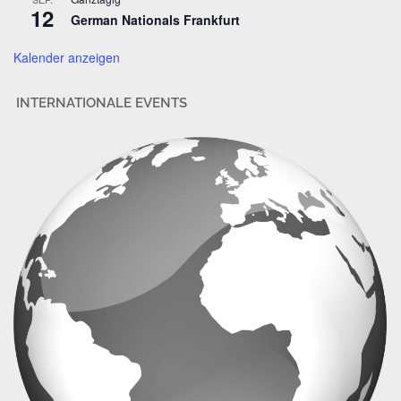
s
12
German Nationals Frankfurt
e
Kalender anzeigen
INTERNATIONALE EVENTS