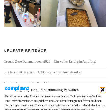
NEUESTE BEITRÄGE
Ground Zero Summerboom 2026 – Ein voller Erfolg in Ampfing!
Siri fährt mit: Neuer ESX Moniceiver für Autoklassiker
15 Jahre Spannung, Spaß und Community
Cookie-Zustimmung verwalten
Schweisstreibender Saisonauftakt bei Kramer Sound & Musik
Um dir ein optimales Erlebnis zu bieten, verwenden wir Technologien wie Cookies,
um Geräteinformationen zu speichern und/oder darauf zuzugreifen. Wenn du diesen
GLADEN GAMMA Serie – Performance ohne Kompromisse
Technologien zustimmst, können wir Daten wie das Surfverhalten oder eindeutige IDs
auf dieser Website verarbeiten. Wenn du deine Zustimmung nicht erteilst oder