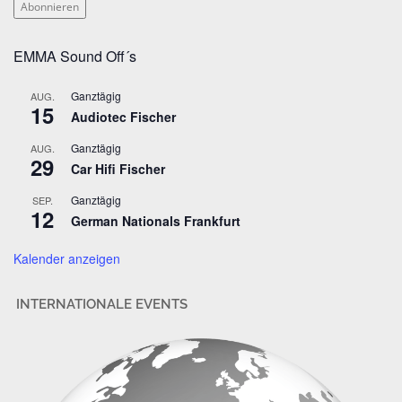
Abonnieren
a
i
EMMA Sound Off´s
l
-
Ganztägig
AUG.
A
15
Audiotec Fischer
d
r
Ganztägig
AUG.
29
e
Car Hifi Fischer
s
Ganztägig
SEP.
s
12
German Nationals Frankfurt
e
Kalender anzeigen
INTERNATIONALE EVENTS