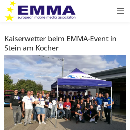
Zum
Inhalt
Menü
springen
HOME
SOUND OFF
ÜBER EMMA
Kaiserwetter beim EMMA-Event in
Stein am Kocher
PRODUKTNEUHEITEN
NEWS
IMPRESSUM
DATENSCHUTZ