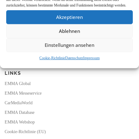
zurückziehst, können bestimmte Merkmale und Funktionen beeinträchtigt werden.
FOLGE UNS
Akzeptieren
F
Y
T
I
a
o
i
n
Ablehnen
c
u
k
s
e
T
T
t
b
u
o
a
Einstellungen ansehen
o
b
k
g
Suchen
o
e
r
nach:
k
a
Cookie-Richtlinie
Datenschutz
Impressum
m
LINKS
EMMA Global
EMMA Messeservice
CarMediaWorld
EMMA Database
EMMA Webshop
Cookie-Richtlinie (EU)