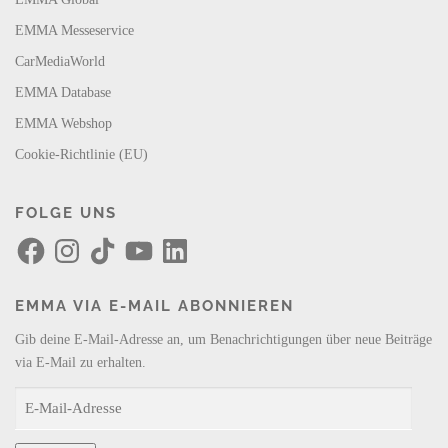
EMMA Messeservice
CarMediaWorld
EMMA Database
EMMA Webshop
Cookie-Richtlinie (EU)
FOLGE UNS
F
I
T
Y
L
a
n
i
o
i
c
s
k
u
n
e
t
T
T
k
b
a
o
u
e
EMMA VIA E-MAIL ABONNIEREN
o
g
k
b
d
o
r
e
I
k
a
n
Gib deine E-Mail-Adresse an, um Benachrichtigungen über neue Beiträge
m
via E-Mail zu erhalten.
E
-
M