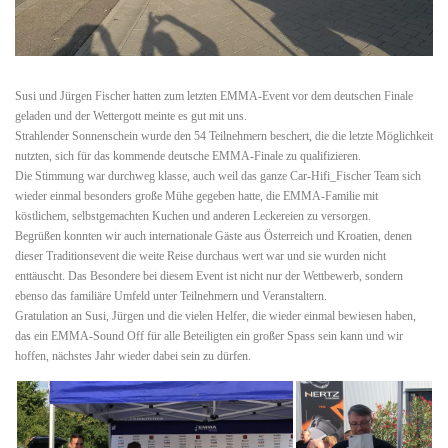
Susi und Jürgen Fischer hatten zum letzten EMMA-Event vor dem deutschen Finale
geladen und der Wettergott meinte es gut mit uns.
Strahlender Sonnenschein wurde den 54 Teilnehmern beschert, die die letzte Möglichkeit
nutzten, sich für das kommende deutsche EMMA-Finale zu qualifizieren.
Die Stimmung war durchweg klasse, auch weil das ganze Car-Hifi_Fischer Team sich
wieder einmal besonders große Mühe gegeben hatte, die EMMA-Familie mit
köstlichem, selbstgemachten Kuchen und anderen Leckereien zu versorgen.
Begrüßen konnten wir auch internationale Gäste aus Österreich und Kroatien, denen
dieser Traditionsevent die weite Reise durchaus wert war und sie wurden nicht
enttäuscht. Das Besondere bei diesem Event ist nicht nur der Wettbewerb, sondern
ebenso das familiäre Umfeld unter Teilnehmern und Veranstaltern.
Gratulation an Susi, Jürgen und die vielen Helfer, die wieder einmal bewiesen haben,
das ein EMMA-Sound Off für alle Beteiligten ein großer Spass sein kann und wir
hoffen, nächstes Jahr wieder dabei sein zu dürfen.