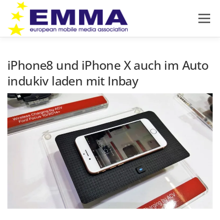
Zum
Inhalt
Menü
springen
HOME
SOUND OFF
ÜBER EMMA
iPhone8 und iPhone X auch im Auto
indukiv laden mit Inbay
PRODUKTNEUHEITEN
NEWS
IMPRESSUM
DATENSCHUTZ