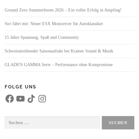
Ground Zero Summerboom 2026 – Ein voller Erfolg in Ampfing!
Siri fährt mit: Neuer ESX Moniceiver für Autoklassiker
15 Jahre Spannung, Spaß und Community
Schweisstreibender Saisonauftakt bei Kramer Sound & Musik
GLADEN GAMMA Serie – Performance ohne Kompromisse
FOLGE UNS
F
Y
T
I
a
o
i
n
c
u
k
s
e
T
T
t
b
u
o
a
o
b
k
g
Suchen
o
e
r
nach:
k
a
m