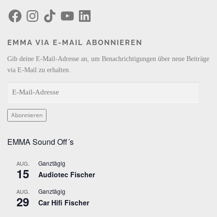
F
I
T
Y
L
a
n
i
o
i
c
s
k
u
n
e
t
T
T
k
b
a
o
u
e
EMMA VIA E-MAIL ABONNIEREN
o
g
k
b
d
o
r
e
I
k
a
n
Gib deine E-Mail-Adresse an, um Benachrichtigungen über neue Beiträge
m
via E-Mail zu erhalten.
E
-
M
Abonnieren
a
i
EMMA Sound Off´s
l
-
Ganztägig
AUG.
A
15
Audiotec Fischer
d
r
Ganztägig
AUG.
29
e
Car Hifi Fischer
s