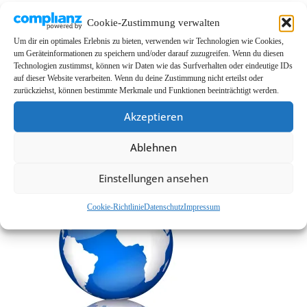
LINKS
Cookie-Zustimmung verwalten
EMMA Global
Um dir ein optimales Erlebnis zu bieten, verwenden wir Technologien wie Cookies,
um Geräteinformationen zu speichern und/oder darauf zuzugreifen. Wenn du diesen
EMMA Messeservice
Technologien zustimmst, können wir Daten wie das Surfverhalten oder eindeutige IDs
CarMediaWorld
auf dieser Website verarbeiten. Wenn du deine Zustimmung nicht erteilst oder
zurückziehst, können bestimmte Merkmale und Funktionen beeinträchtigt werden.
EMMA Database
Akzeptieren
EMMA Webshop
Cookie-Richtlinie (EU)
Ablehnen
Einstellungen ansehen
Cookie-Richtlinie
Datenschutz
Impressum