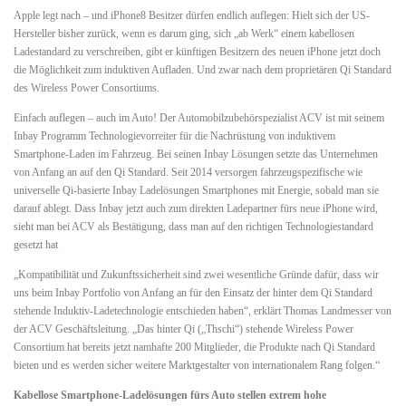
Apple legt nach – und iPhone8 Besitzer dürfen endlich auflegen: Hielt sich der US-
Hersteller bisher zurück, wenn es darum ging, sich „ab Werk“ einem kabellosen
Ladestandard zu verschreiben, gibt er künftigen Besitzern des neuen iPhone jetzt doch
die Möglichkeit zum induktiven Aufladen. Und zwar nach dem proprietären Qi Standard
des Wireless Power Consortiums.
Einfach auflegen – auch im Auto! Der Automobilzubehörspezialist ACV ist mit seinem
Inbay Programm Technologievorreiter für die Nachrüstung von induktivem
Smartphone-Laden im Fahrzeug. Bei seinen Inbay Lösungen setzte das Unternehmen
von Anfang an auf den Qi Standard. Seit 2014 versorgen fahrzeugspezifische wie
universelle Qi-basierte Inbay Ladelösungen Smartphones mit Energie, sobald man sie
darauf ablegt. Dass Inbay jetzt auch zum direkten Ladepartner fürs neue iPhone wird,
sieht man bei ACV als Bestätigung, dass man auf den richtigen Technologiestandard
gesetzt hat
„Kompatibilität und Zukunftssicherheit sind zwei wesentliche Gründe dafür, dass wir
uns beim Inbay Portfolio von Anfang an für den Einsatz der hinter dem Qi Standard
stehende Induktiv-Ladetechnologie entschieden haben“, erklärt Thomas Landmesser von
der ACV Geschäftsleitung. „Das hinter Qi („Thschi“) stehende Wireless Power
Consortium hat bereits jetzt namhafte 200 Mitglieder, die Produkte nach Qi Standard
bieten und es werden sicher weitere Marktgestalter von internationalem Rang folgen.“
Kabellose Smartphone-Ladelösungen fürs Auto stellen extrem hohe