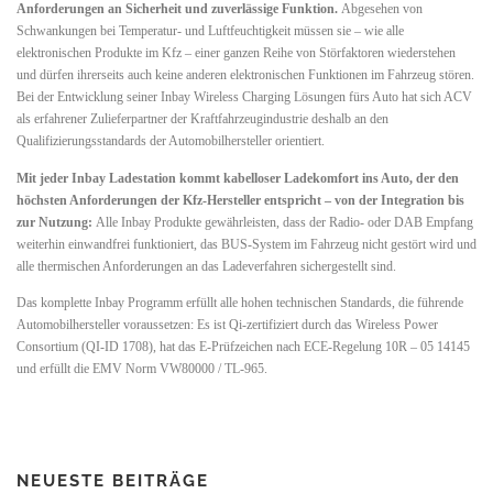
Anforderungen an Sicherheit und zuverlässige Funktion.
Abgesehen von
Schwankungen bei Temperatur- und Luftfeuchtigkeit müssen sie – wie alle
elektronischen Produkte im Kfz – einer ganzen Reihe von Störfaktoren wiederstehen
und dürfen ihrerseits auch keine anderen elektronischen Funktionen im Fahrzeug stören.
Bei der Entwicklung seiner Inbay Wireless Charging Lösungen fürs Auto hat sich ACV
als erfahrener Zulieferpartner der Kraftfahrzeugindustrie deshalb an den
Qualifizierungsstandards der Automobilhersteller orientiert.
Mit jeder Inbay Ladestation kommt kabelloser Ladekomfort ins Auto, der den
höchsten Anforderungen der Kfz-Hersteller entspricht – von der Integration bis
zur Nutzung:
Alle Inbay Produkte gewährleisten, dass der Radio- oder DAB Empfang
weiterhin einwandfrei funktioniert, das BUS-System im Fahrzeug nicht gestört wird und
alle thermischen Anforderungen an das Ladeverfahren sichergestellt sind.
Das komplette Inbay Programm erfüllt alle hohen technischen Standards, die führende
Automobilhersteller voraussetzen: Es ist Qi-zertifiziert durch das Wireless Power
Consortium (QI-ID 1708), hat das E-Prüfzeichen nach ECE-Regelung 10R – 05 14145
und erfüllt die EMV Norm VW80000 / TL-965.
NEUESTE BEITRÄGE