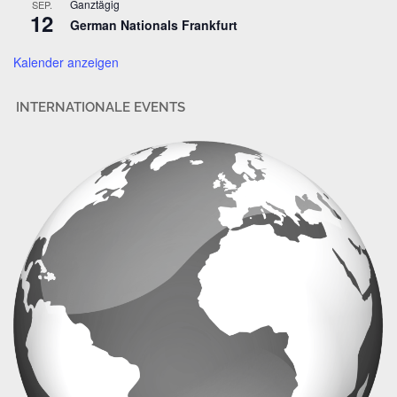
Ganztägig
SEP.
s
12
German Nationals Frankfurt
e
Kalender anzeigen
INTERNATIONALE EVENTS