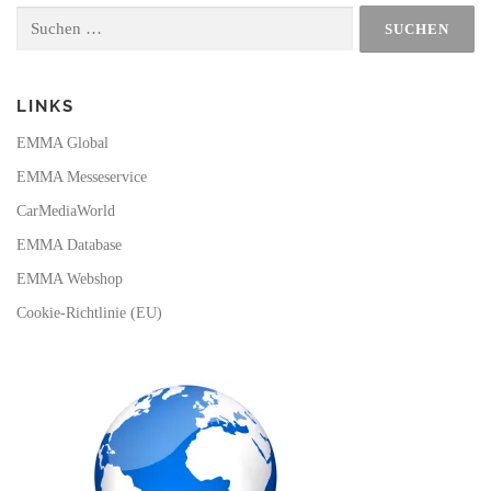
o
b
k
g
Suchen
o
e
r
nach:
k
a
m
LINKS
EMMA Global
EMMA Messeservice
CarMediaWorld
EMMA Database
EMMA Webshop
Cookie-Richtlinie (EU)