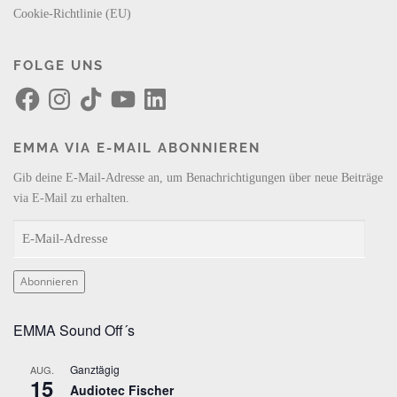
Cookie-Richtlinie (EU)
FOLGE UNS
F
I
T
Y
L
a
n
i
o
i
c
s
k
u
n
e
t
T
T
k
b
a
o
u
e
EMMA VIA E-MAIL ABONNIEREN
o
g
k
b
d
o
r
e
I
k
a
n
Gib deine E-Mail-Adresse an, um Benachrichtigungen über neue Beiträge
m
via E-Mail zu erhalten.
E
-
M
Abonnieren
a
i
EMMA Sound Off´s
l
-
Ganztägig
AUG.
A
15
Audiotec Fischer
d