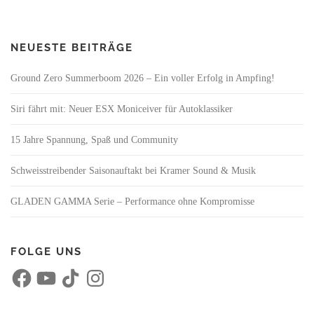
NEUESTE BEITRÄGE
Ground Zero Summerboom 2026 – Ein voller Erfolg in Ampfing!
Siri fährt mit: Neuer ESX Moniceiver für Autoklassiker
15 Jahre Spannung, Spaß und Community
Schweisstreibender Saisonauftakt bei Kramer Sound & Musik
GLADEN GAMMA Serie – Performance ohne Kompromisse
FOLGE UNS
F
Y
T
I
a
o
i
n
c
u
k
s
e
T
T
t
b
u
o
a