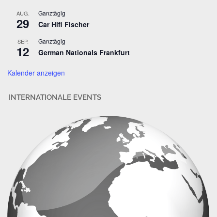
r
Ganztägig
AUG.
29
e
Car Hifi Fischer
s
Ganztägig
SEP.
s
12
German Nationals Frankfurt
e
Kalender anzeigen
INTERNATIONALE EVENTS