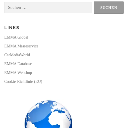
o
b
k
g
Suchen
o
e
r
nach:
k
a
m
LINKS
EMMA Global
EMMA Messeservice
CarMediaWorld
EMMA Database
EMMA Webshop
Cookie-Richtlinie (EU)