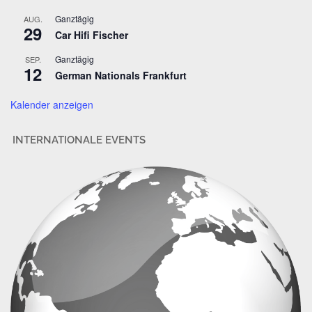
r
Ganztägig
AUG.
29
e
Car Hifi Fischer
s
Ganztägig
SEP.
s
12
German Nationals Frankfurt
e
Kalender anzeigen
INTERNATIONALE EVENTS