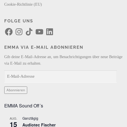
Cookie-Richtlinie (EU)
FOLGE UNS
F
I
T
Y
L
a
n
i
o
i
c
s
k
u
n
e
t
T
T
k
b
a
o
u
e
EMMA VIA E-MAIL ABONNIEREN
o
g
k
b
d
o
r
e
I
k
a
n
Gib deine E-Mail-Adresse an, um Benachrichtigungen über neue Beiträge
m
via E-Mail zu erhalten.
E
-
M
Abonnieren
a
i
EMMA Sound Off´s
l
-
Ganztägig
AUG.
A
15
Audiotec Fischer
d