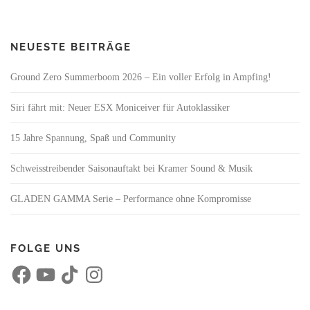
NEUESTE BEITRÄGE
Ground Zero Summerboom 2026 – Ein voller Erfolg in Ampfing!
Siri fährt mit: Neuer ESX Moniceiver für Autoklassiker
15 Jahre Spannung, Spaß und Community
Schweisstreibender Saisonauftakt bei Kramer Sound & Musik
GLADEN GAMMA Serie – Performance ohne Kompromisse
FOLGE UNS
F
Y
T
I
a
o
i
n
c
u
k
s
e
T
T
t
b
u
o
a