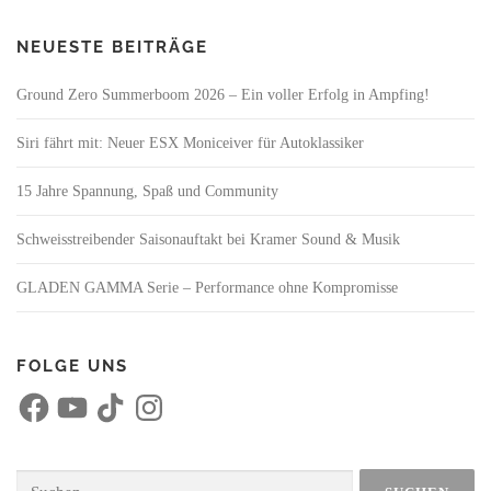
NEUESTE BEITRÄGE
Ground Zero Summerboom 2026 – Ein voller Erfolg in Ampfing!
Siri fährt mit: Neuer ESX Moniceiver für Autoklassiker
15 Jahre Spannung, Spaß und Community
Schweisstreibender Saisonauftakt bei Kramer Sound & Musik
GLADEN GAMMA Serie – Performance ohne Kompromisse
FOLGE UNS
F
Y
T
I
a
o
i
n
c
u
k
s
e
T
T
t
b
u
o
a
o
b
k
g
Suchen
o
e
r