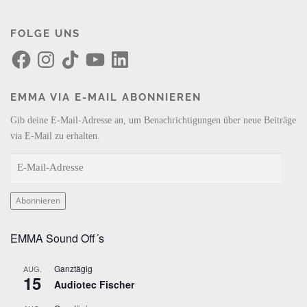
FOLGE UNS
F
I
T
Y
L
a
n
i
o
i
c
s
k
u
n
e
t
T
T
k
b
a
o
u
e
EMMA VIA E-MAIL ABONNIEREN
o
g
k
b
d
o
r
e
I
k
a
n
Gib deine E-Mail-Adresse an, um Benachrichtigungen über neue Beiträge
m
via E-Mail zu erhalten.
E
-
M
Abonnieren
a
i
EMMA Sound Off´s
l
-
Ganztägig
AUG.
A
15
Audiotec Fischer
d
r