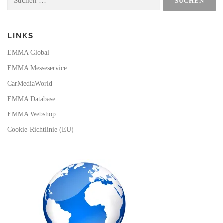
nach:
k
a
m
LINKS
EMMA Global
EMMA Messeservice
CarMediaWorld
EMMA Database
EMMA Webshop
Cookie-Richtlinie (EU)