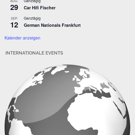
Ganztägig
AUG.
29
e
Car Hifi Fischer
s
Ganztägig
SEP.
s
12
German Nationals Frankfurt
e
Kalender anzeigen
INTERNATIONALE EVENTS