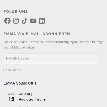
FOLGE UNS
F
I
T
Y
L
a
n
i
o
i
c
s
k
u
n
e
t
T
T
k
b
a
o
u
e
EMMA VIA E-MAIL ABONNIEREN
o
g
k
b
d
o
r
e
I
k
a
n
Gib deine E-Mail-Adresse an, um Benachrichtigungen über neue Beiträge
m
via E-Mail zu erhalten.
E
-
M
Abonnieren
a
i
EMMA Sound Off´s
l
-
Ganztägig
AUG.
A
15
Audiotec Fischer
d
r