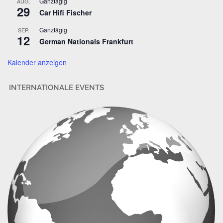
Ganztägig
AUG.
29
e
Car Hifi Fischer
s
Ganztägig
SEP.
s
12
German Nationals Frankfurt
e
Kalender anzeigen
INTERNATIONALE EVENTS