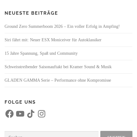
NEUESTE BEITRÄGE
Ground Zero Summerboom 2026 – Ein voller Erfolg in Ampfing!
Siri fährt mit: Neuer ESX Moniceiver für Autoklassiker
15 Jahre Spannung, Spaß und Community
Schweisstreibender Saisonauftakt bei Kramer Sound & Musik
GLADEN GAMMA Serie – Performance ohne Kompromisse
FOLGE UNS
F
Y
T
I
a
o
i
n
c
u
k
s
e
T
T
t
b
u
o
a
o
b
k
g
Suchen
o
e
r