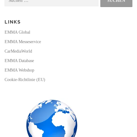
nach:
k
a
m
LINKS
EMMA Global
EMMA Messeservice
CarMediaWorld
EMMA Database
EMMA Webshop
Cookie-Richtlinie (EU)