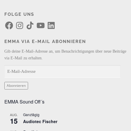
FOLGE UNS
F
I
T
Y
L
a
n
i
o
i
c
s
k
u
n
e
t
T
T
k
b
a
o
u
e
EMMA VIA E-MAIL ABONNIEREN
o
g
k
b
d
o
r
e
I
k
a
n
Gib deine E-Mail-Adresse an, um Benachrichtigungen über neue Beiträge
m
via E-Mail zu erhalten.
E
-
M
Abonnieren
a
i
EMMA Sound Off´s
l
-
Ganztägig
AUG.
A
15
Audiotec Fischer
d
r