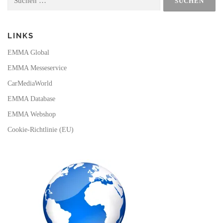
nach:
k
a
m
LINKS
EMMA Global
EMMA Messeservice
CarMediaWorld
EMMA Database
EMMA Webshop
Cookie-Richtlinie (EU)