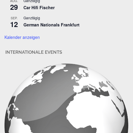
Ganztägig
AUG.
29
e
Car Hifi Fischer
s
Ganztägig
SEP.
s
12
German Nationals Frankfurt
e
Kalender anzeigen
INTERNATIONALE EVENTS