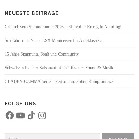
NEUESTE BEITRÄGE
Ground Zero Summerboom 2026 – Ein voller Erfolg in Ampfing!
Siri fährt mit: Neuer ESX Moniceiver für Autoklassiker
15 Jahre Spannung, Spaß und Community
Schweisstreibender Saisonauftakt bei Kramer Sound & Musik
GLADEN GAMMA Serie – Performance ohne Kompromisse
FOLGE UNS
F
Y
T
I
a
o
i
n
c
u
k
s
e
T
T
t
b
u
o
a
o
b
k
g
Suchen
o
e
r