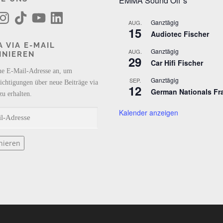
EMMA Sound Off´s
T
Y
L
i
o
i
Ganztägig
AUG.
k
u
n
15
Audiotec Fischer
T
T
k
o
u
e
 VIA E-MAIL
k
b
d
Ganztägig
AUG.
NNIEREN
e
I
29
n
Car Hifi Fischer
ne E-Mail-Adresse an, um
Ganztägig
SEP.
ichtigungen über neue Beiträge via
12
German Nationals Fr
zu erhalten.
Kalender anzeigen
nieren