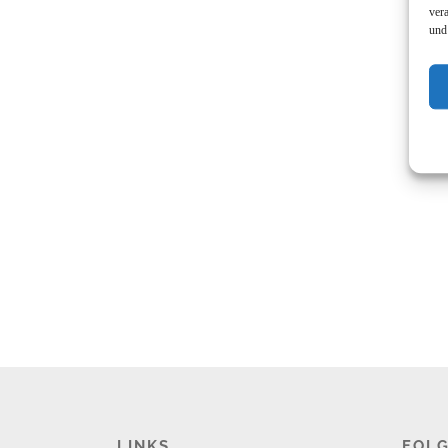
ver
und
LINKS
FOLG