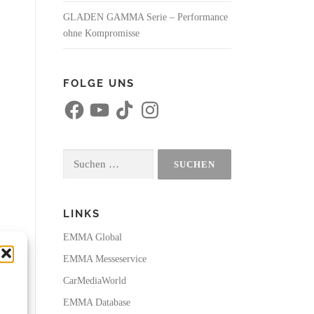
GLADEN GAMMA Serie – Performance
ohne Kompromisse
FOLGE UNS
F
Y
T
I
a
o
i
n
c
u
k
s
e
T
T
t
b
u
o
a
o
b
k
g
Suchen
o
e
r
k
a
nach:
m
LINKS
EMMA Global
EMMA Messeservice
CarMediaWorld
EMMA Database