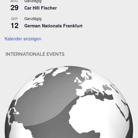
Ganztägig
AUG.
29
e
Car Hifi Fischer
s
Ganztägig
SEP.
s
12
German Nationals Frankfurt
e
Kalender anzeigen
INTERNATIONALE EVENTS