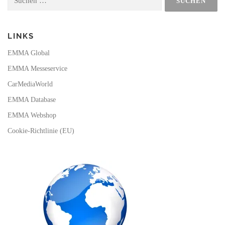
nach:
k
a
m
LINKS
EMMA Global
EMMA Messeservice
CarMediaWorld
EMMA Database
EMMA Webshop
Cookie-Richtlinie (EU)