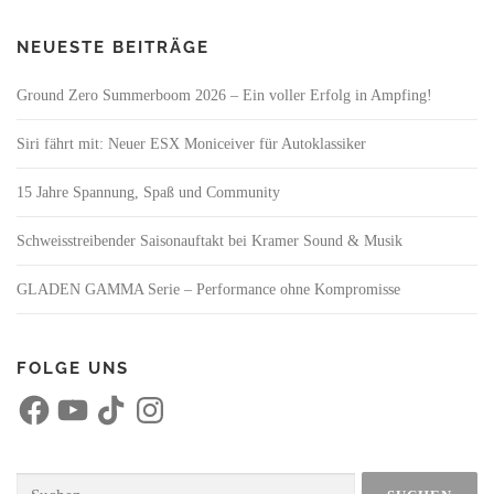
NEUESTE BEITRÄGE
Ground Zero Summerboom 2026 – Ein voller Erfolg in Ampfing!
Siri fährt mit: Neuer ESX Moniceiver für Autoklassiker
15 Jahre Spannung, Spaß und Community
Schweisstreibender Saisonauftakt bei Kramer Sound & Musik
GLADEN GAMMA Serie – Performance ohne Kompromisse
FOLGE UNS
F
Y
T
I
a
o
i
n
c
u
k
s
e
T
T
t
b
u
o
a
o
b
k
g
Suchen
o
e
r