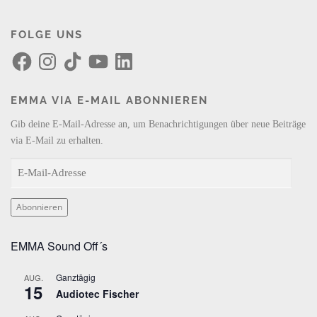
FOLGE UNS
F
I
T
Y
L
a
n
i
o
i
c
s
k
u
n
e
t
T
T
k
b
a
o
u
e
EMMA VIA E-MAIL ABONNIEREN
o
g
k
b
d
o
r
e
I
k
a
n
Gib deine E-Mail-Adresse an, um Benachrichtigungen über neue Beiträge
m
via E-Mail zu erhalten.
E
-
M
Abonnieren
a
i
EMMA Sound Off´s
l
-
Ganztägig
AUG.
A
15
Audiotec Fischer
d
r