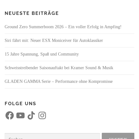
NEUESTE BEITRÄGE
Ground Zero Summerboom 2026 – Ein voller Erfolg in Ampfing!
Siri fährt mit: Neuer ESX Moniceiver für Autoklassiker
15 Jahre Spannung, Spaß und Community
Schweisstreibender Saisonauftakt bei Kramer Sound & Musik
GLADEN GAMMA Serie – Performance ohne Kompromisse
FOLGE UNS
F
Y
T
I
a
o
i
n
c
u
k
s
e
T
T
t
b
u
o
a
o
b
k
g
Suchen
o
e
r