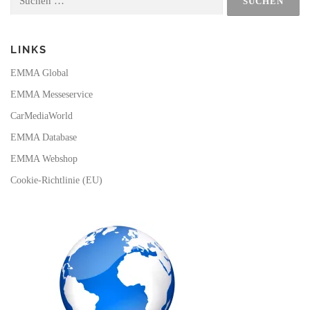
nach:
k
a
m
LINKS
EMMA Global
EMMA Messeservice
CarMediaWorld
EMMA Database
EMMA Webshop
Cookie-Richtlinie (EU)