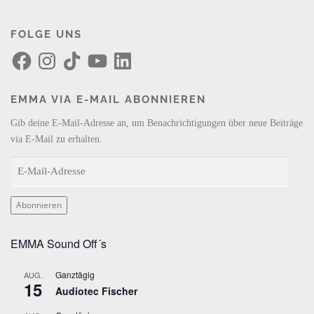
FOLGE UNS
F
I
T
Y
L
a
n
i
o
i
c
s
k
u
n
e
t
T
T
k
b
a
o
u
e
EMMA VIA E-MAIL ABONNIEREN
o
g
k
b
d
o
r
e
I
k
a
n
Gib deine E-Mail-Adresse an, um Benachrichtigungen über neue Beiträge
m
via E-Mail zu erhalten.
E
-
M
Abonnieren
a
i
EMMA Sound Off´s
l
-
Ganztägig
AUG.
A
15
Audiotec Fischer
d
r