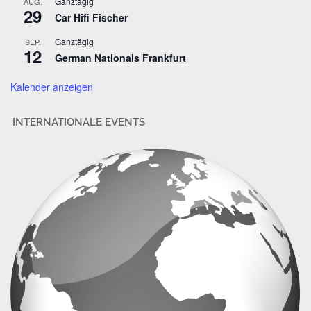
Ganztägig
AUG.
29
e
Car Hifi Fischer
s
Ganztägig
SEP.
s
12
German Nationals Frankfurt
e
Kalender anzeigen
INTERNATIONALE EVENTS