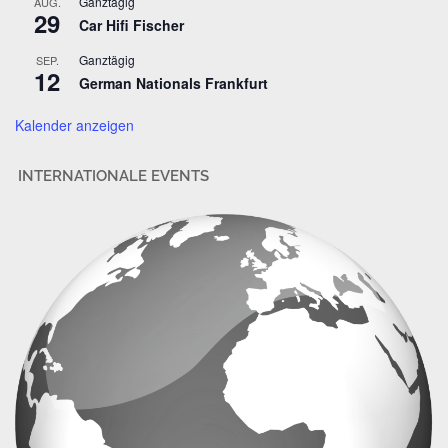
Ganztägig
AUG.
29
e
Car Hifi Fischer
s
Ganztägig
SEP.
s
12
German Nationals Frankfurt
e
Kalender anzeigen
INTERNATIONALE EVENTS