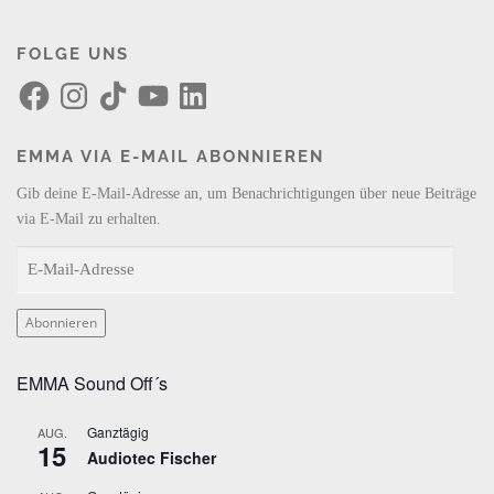
FOLGE UNS
F
I
T
Y
L
a
n
i
o
i
c
s
k
u
n
e
t
T
T
k
b
a
o
u
e
EMMA VIA E-MAIL ABONNIEREN
o
g
k
b
d
o
r
e
I
k
a
n
Gib deine E-Mail-Adresse an, um Benachrichtigungen über neue Beiträge
m
via E-Mail zu erhalten.
E
-
M
Abonnieren
a
i
EMMA Sound Off´s
l
-
Ganztägig
AUG.
A
15
Audiotec Fischer
d
r