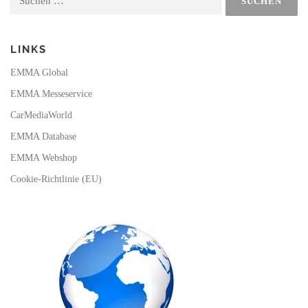
nach:
k
a
m
LINKS
EMMA Global
EMMA Messeservice
CarMediaWorld
EMMA Database
EMMA Webshop
Cookie-Richtlinie (EU)