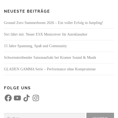
NEUESTE BEITRÄGE
Ground Zero Summerboom 2026 – Ein voller Erfolg in Ampfing!
Siri fährt mit: Neuer ESX Moniceiver für Autoklassiker
15 Jahre Spannung, Spaß und Community
Schweisstreibender Saisonauftakt bei Kramer Sound & Musik
GLADEN GAMMA Serie – Performance ohne Kompromisse
FOLGE UNS
F
Y
T
I
a
o
i
n
c
u
k
s
e
T
T
t
b
u
o
a
o
b
k
g
Suchen
o
e
r