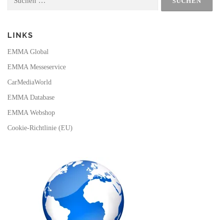
nach:
k
a
m
LINKS
EMMA Global
EMMA Messeservice
CarMediaWorld
EMMA Database
EMMA Webshop
Cookie-Richtlinie (EU)