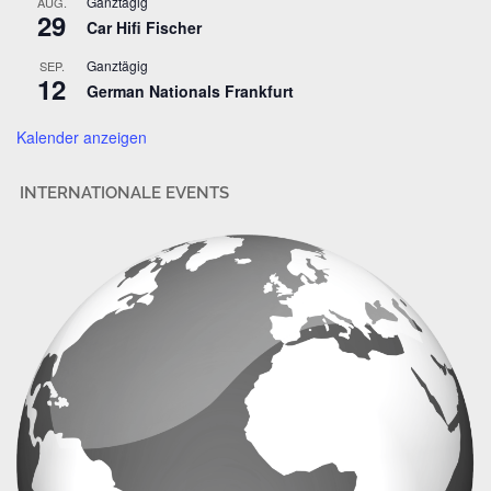
Ganztägig
AUG.
29
e
Car Hifi Fischer
s
Ganztägig
SEP.
s
12
German Nationals Frankfurt
e
Kalender anzeigen
INTERNATIONALE EVENTS