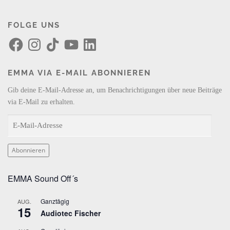
FOLGE UNS
F
I
T
Y
L
a
n
i
o
i
c
s
k
u
n
e
t
T
T
k
b
a
o
u
e
EMMA VIA E-MAIL ABONNIEREN
o
g
k
b
d
o
r
e
I
k
a
n
Gib deine E-Mail-Adresse an, um Benachrichtigungen über neue Beiträge
m
via E-Mail zu erhalten.
E
-
M
Abonnieren
a
i
EMMA Sound Off´s
l
-
Ganztägig
AUG.
A
15
Audiotec Fischer
d
r