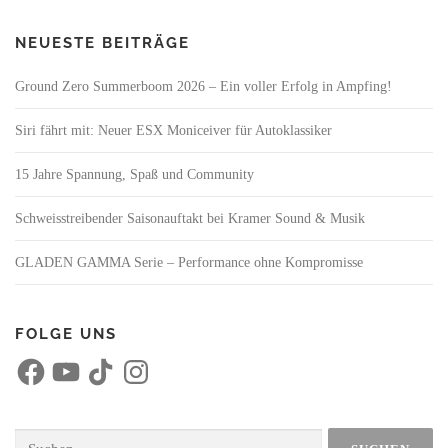
NEUESTE BEITRÄGE
Ground Zero Summerboom 2026 – Ein voller Erfolg in Ampfing!
Siri fährt mit: Neuer ESX Moniceiver für Autoklassiker
15 Jahre Spannung, Spaß und Community
Schweisstreibender Saisonauftakt bei Kramer Sound & Musik
GLADEN GAMMA Serie – Performance ohne Kompromisse
FOLGE UNS
F
Y
T
I
a
o
i
n
c
u
k
s
e
T
T
t
b
u
o
a
o
b
k
g
Suchen
o
e
r