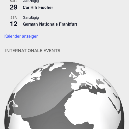
Ganztägig
AUG.
29
e
Car Hifi Fischer
s
Ganztägig
SEP.
s
12
German Nationals Frankfurt
e
Kalender anzeigen
INTERNATIONALE EVENTS