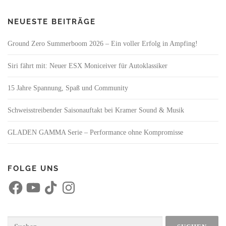
NEUESTE BEITRÄGE
Ground Zero Summerboom 2026 – Ein voller Erfolg in Ampfing!
Siri fährt mit: Neuer ESX Moniceiver für Autoklassiker
15 Jahre Spannung, Spaß und Community
Schweisstreibender Saisonauftakt bei Kramer Sound & Musik
GLADEN GAMMA Serie – Performance ohne Kompromisse
FOLGE UNS
F
Y
T
I
a
o
i
n
c
u
k
s
e
T
T
t
b
u
o
a
o
b
k
g
Suchen
o
e
r