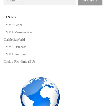
nach:
k
a
m
LINKS
EMMA Global
EMMA Messeservice
CarMediaWorld
EMMA Database
EMMA Webshop
Cookie-Richtlinie (EU)