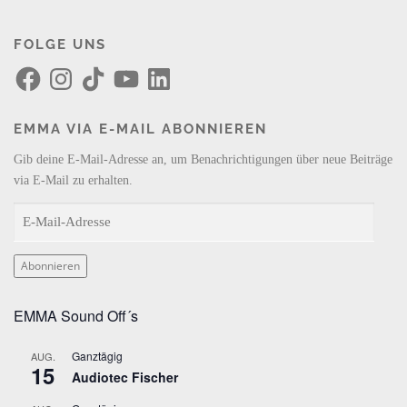
FOLGE UNS
F
I
T
Y
L
a
n
i
o
i
c
s
k
u
n
e
t
T
T
k
b
a
o
u
e
EMMA VIA E-MAIL ABONNIEREN
o
g
k
b
d
o
r
e
I
k
a
n
Gib deine E-Mail-Adresse an, um Benachrichtigungen über neue Beiträge
m
via E-Mail zu erhalten.
E
-
M
Abonnieren
a
i
EMMA Sound Off´s
l
-
Ganztägig
AUG.
A
15
Audiotec Fischer
d
r