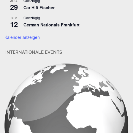
Ganztägig
AUG.
29
e
Car Hifi Fischer
s
Ganztägig
SEP.
s
12
German Nationals Frankfurt
e
Kalender anzeigen
INTERNATIONALE EVENTS