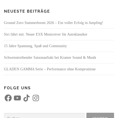
NEUESTE BEITRÄGE
Ground Zero Summerboom 2026 – Ein voller Erfolg in Ampfing!
Siri fährt mit: Neuer ESX Moniceiver für Autoklassiker
15 Jahre Spannung, Spaß und Community
Schweisstreibender Saisonauftakt bei Kramer Sound & Musik
GLADEN GAMMA Serie – Performance ohne Kompromisse
FOLGE UNS
F
Y
T
I
a
o
i
n
c
u
k
s
e
T
T
t
b
u
o
a
o
b
k
g
Suchen
o
e
r