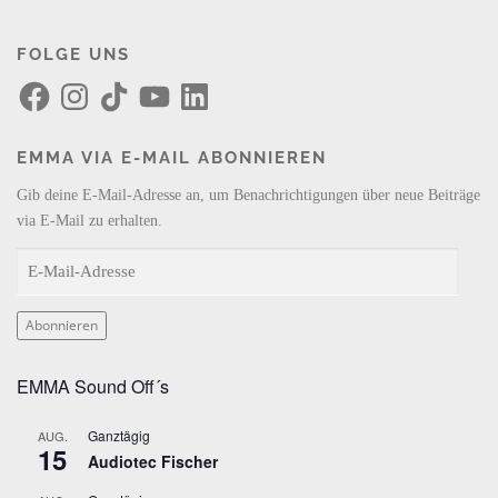
FOLGE UNS
F
I
T
Y
L
a
n
i
o
i
c
s
k
u
n
e
t
T
T
k
b
a
o
u
e
EMMA VIA E-MAIL ABONNIEREN
o
g
k
b
d
o
r
e
I
k
a
n
Gib deine E-Mail-Adresse an, um Benachrichtigungen über neue Beiträge
m
via E-Mail zu erhalten.
E
-
M
Abonnieren
a
i
EMMA Sound Off´s
l
-
Ganztägig
AUG.
A
15
Audiotec Fischer
d
r