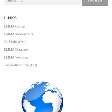
nach:
k
a
m
LINKS
EMMA Global
EMMA Messeservice
CarMediaWorld
EMMA Database
EMMA Webshop
Cookie-Richtlinie (EU)