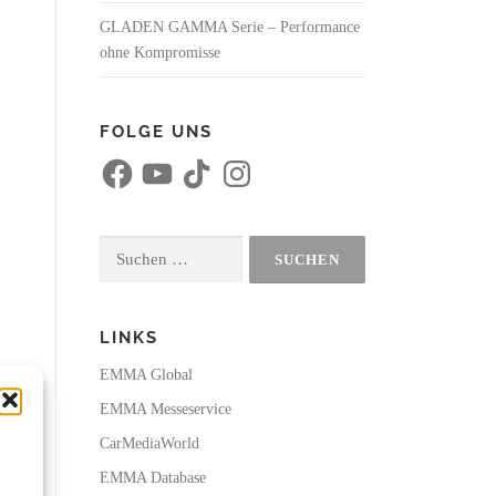
GLADEN GAMMA Serie – Performance
ohne Kompromisse
FOLGE UNS
F
Y
T
I
a
o
i
n
c
u
k
s
e
T
T
t
b
u
o
a
o
b
k
g
Suchen
o
e
r
k
a
nach:
m
LINKS
EMMA Global
EMMA Messeservice
CarMediaWorld
EMMA Database