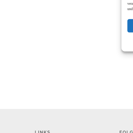
ver
und
LINKS
FOLG