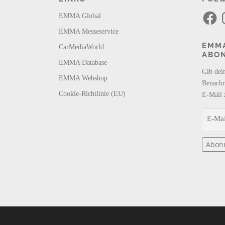
F
I
EMMA Global
a
n
c
s
EMMA Messeservice
e
t
b
a
EMMA
CarMediaWorld
o
g
ABO
o
r
k
a
EMMA Database
m
Gib dei
EMMA Webshop
Benachr
Cookie-Richtlinie (EU)
E-Mail 
E
-
M
Abon
a
i
l
-
A
d
r