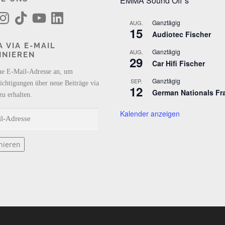
EMMA Sound Off´s
T
Y
L
i
o
i
Ganztägig
AUG.
k
u
n
15
Audiotec Fischer
T
T
k
o
u
e
 VIA E-MAIL
k
b
d
Ganztägig
AUG.
NNIEREN
e
I
29
n
Car Hifi Fischer
ne E-Mail-Adresse an, um
Ganztägig
SEP.
ichtigungen über neue Beiträge via
12
German Nationals Fr
zu erhalten.
Kalender anzeigen
nieren