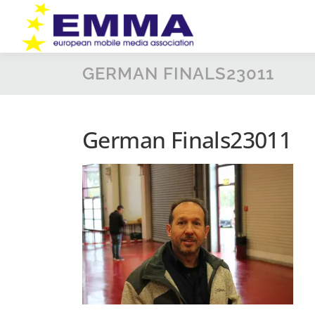
Zum
Inhalt
springen
GERMAN FINALS23011
German Finals23011