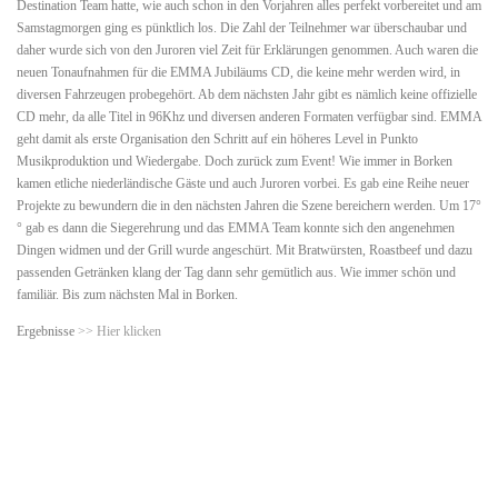
Destination Team hatte, wie auch schon in den Vorjahren alles perfekt vorbereitet und am
Samstagmorgen ging es pünktlich los. Die Zahl der Teilnehmer war überschaubar und
daher wurde sich von den Juroren viel Zeit für Erklärungen genommen. Auch waren die
neuen Tonaufnahmen für die EMMA Jubiläums CD, die keine mehr werden wird, in
diversen Fahrzeugen probegehört. Ab dem nächsten Jahr gibt es nämlich keine offizielle
CD mehr, da alle Titel in 96Khz und diversen anderen Formaten verfügbar sind. EMMA
geht damit als erste Organisation den Schritt auf ein höheres Level in Punkto
Musikproduktion und Wiedergabe. Doch zurück zum Event! Wie immer in Borken
kamen etliche niederländische Gäste und auch Juroren vorbei. Es gab eine Reihe neuer
Projekte zu bewundern die in den nächsten Jahren die Szene bereichern werden. Um 17°
° gab es dann die Siegerehrung und das EMMA Team konnte sich den angenehmen
Dingen widmen und der Grill wurde angeschürt. Mit Bratwürsten, Roastbeef und dazu
passenden Getränken klang der Tag dann sehr gemütlich aus. Wie immer schön und
familiär. Bis zum nächsten Mal in Borken.
Ergebnisse
>> Hier klicken