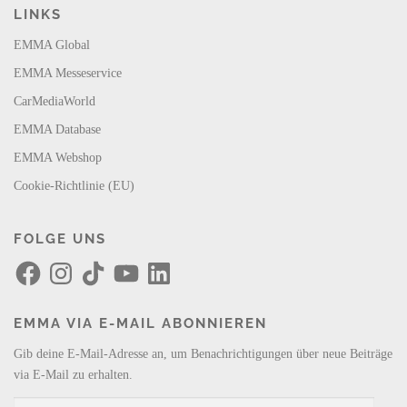
LINKS
EMMA Global
EMMA Messeservice
CarMediaWorld
EMMA Database
EMMA Webshop
Cookie-Richtlinie (EU)
FOLGE UNS
F
I
T
Y
L
a
n
i
o
i
c
s
k
u
n
e
t
T
T
k
b
a
o
u
e
EMMA VIA E-MAIL ABONNIEREN
o
g
k
b
d
o
r
e
I
k
a
n
Gib deine E-Mail-Adresse an, um Benachrichtigungen über neue Beiträge
m
via E-Mail zu erhalten.
E