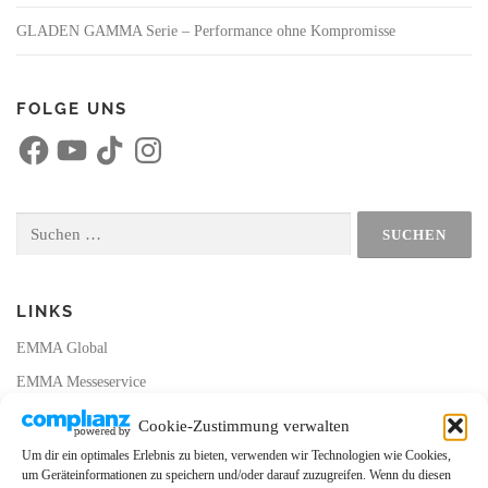
GLADEN GAMMA Serie – Performance ohne Kompromisse
FOLGE UNS
F
Y
T
I
a
o
i
n
c
u
k
s
e
T
T
t
b
u
o
a
o
b
k
g
Suchen
o
e
r
nach:
k
a
m
LINKS
EMMA Global
EMMA Messeservice
CarMediaWorld
Cookie-Zustimmung verwalten
EMMA Database
Um dir ein optimales Erlebnis zu bieten, verwenden wir Technologien wie Cookies,
um Geräteinformationen zu speichern und/oder darauf zuzugreifen. Wenn du diesen
EMMA Webshop