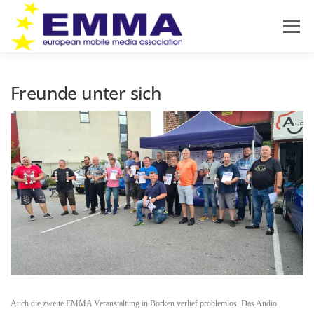
Zum
Inhalt
Menü
springen
HOME
SOUND OFF
ÜBER EMMA
Freunde unter sich
PRODUKTNEUHEITEN
NEWS
IMPRESSUM
DATENSCHUTZ
Auch die zweite EMMA Veranstaltung in Borken verlief problemlos. Das Audio