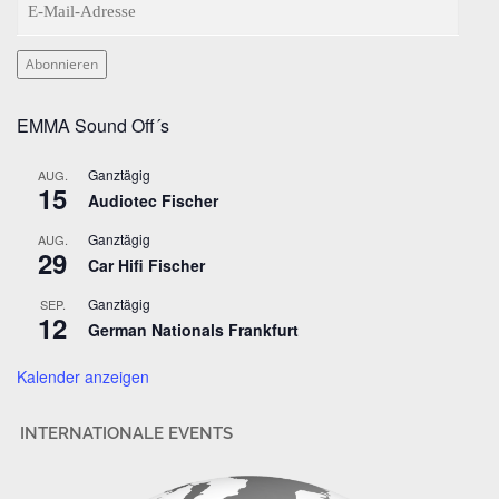
-
M
Abonnieren
a
i
EMMA Sound Off´s
l
-
Ganztägig
AUG.
A
15
Audiotec Fischer
d
r
Ganztägig
AUG.
29
e
Car Hifi Fischer
s
Ganztägig
SEP.
s
12
German Nationals Frankfurt
e
Kalender anzeigen
INTERNATIONALE EVENTS