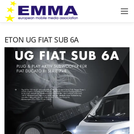
Zum
Inhalt
Menü
springen
HOME
SOUND OFF
ÜBER EMMA
ETON UG FIAT SUB 6A
PRODUKTNEUHEITEN
NEWS
IMPRESSUM
DATENSCHUTZ