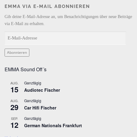
b
a
o
u
e
EMMA VIA E-MAIL ABONNIEREN
o
g
k
b
d
o
r
e
I
k
a
n
Gib deine E-Mail-Adresse an, um Benachrichtigungen über neue Beiträge
m
via E-Mail zu erhalten.
E
-
M
Abonnieren
a
i
EMMA Sound Off´s
l
-
Ganztägig
AUG.
A
15
Audiotec Fischer
d
r
Ganztägig
AUG.
29
e
Car Hifi Fischer
s
Ganztägig
SEP.
s
12
German Nationals Frankfurt
e