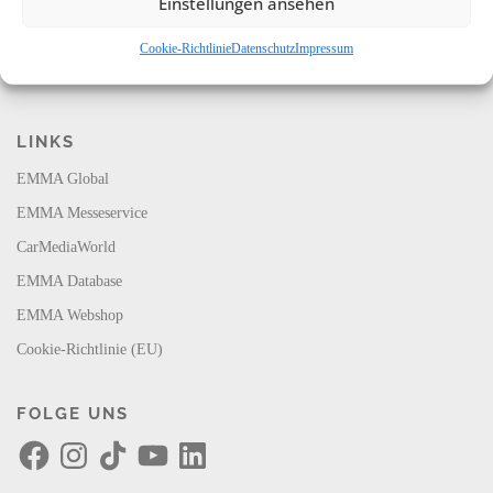
Einstellungen ansehen
Cookie-Richtlinie
Datenschutz
Impressum
LINKS
EMMA Global
EMMA Messeservice
CarMediaWorld
EMMA Database
EMMA Webshop
Cookie-Richtlinie (EU)
FOLGE UNS
F
I
T
Y
L
a
n
i
o
i
c
s
k
u
n
e
t
T
T
k