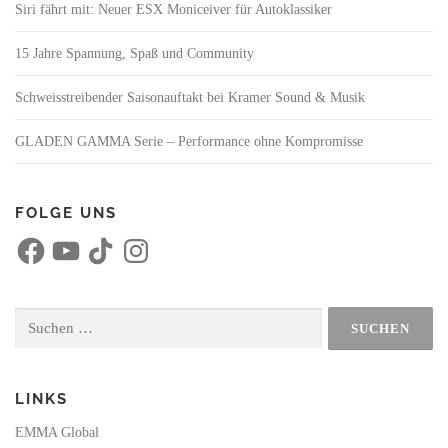
Siri fährt mit: Neuer ESX Moniceiver für Autoklassiker
15 Jahre Spannung, Spaß und Community
Schweisstreibender Saisonauftakt bei Kramer Sound & Musik
GLADEN GAMMA Serie – Performance ohne Kompromisse
FOLGE UNS
F
Y
T
I
a
o
i
n
c
u
k
s
e
T
T
t
b
u
o
a
o
b
k
g
Suchen
o
e
r
nach:
k
a
m
LINKS
EMMA Global