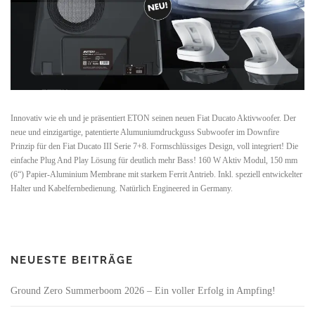
Innovativ wie eh und je präsentiert ETON seinen neuen Fiat Ducato Aktivwoofer. Der
neue und einzigartige, patentierte Alumuniumdruckguss Subwoofer im Downfire
Prinzip für den Fiat Ducato III Serie 7+8. Formschlüssiges Design, voll integriert! Die
einfache Plug And Play Lösung für deutlich mehr Bass! 160 W Aktiv Modul, 150 mm
(6“) Papier-Aluminium Membrane mit starkem Ferrit Antrieb. Inkl. speziell entwickelter
Halter und Kabelfernbedienung. Natürlich Engineered in Germany.
NEUESTE BEITRÄGE
Ground Zero Summerboom 2026 – Ein voller Erfolg in Ampfing!