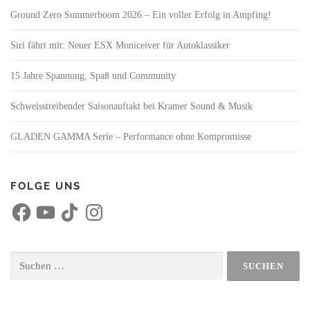
Ground Zero Summerboom 2026 – Ein voller Erfolg in Ampfing!
Siri fährt mit: Neuer ESX Moniceiver für Autoklassiker
15 Jahre Spannung, Spaß und Community
Schweisstreibender Saisonauftakt bei Kramer Sound & Musik
GLADEN GAMMA Serie – Performance ohne Kompromisse
FOLGE UNS
F
Y
T
I
a
o
i
n
c
u
k
s
e
T
T
t
b
u
o
a
o
b
k
g
Suchen
o
e
r
nach:
k
a
m