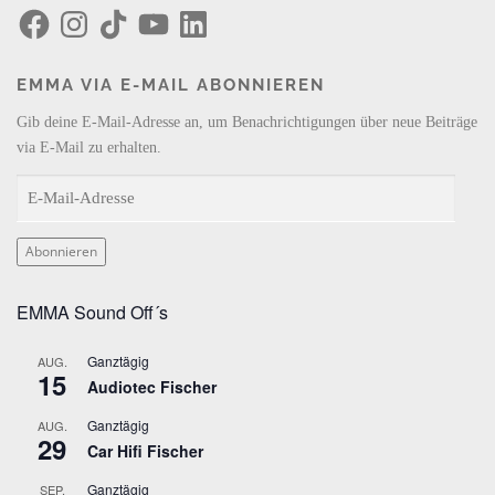
F
I
T
Y
L
a
n
i
o
i
c
s
k
u
n
e
t
T
T
k
b
a
o
u
e
EMMA VIA E-MAIL ABONNIEREN
o
g
k
b
d
o
r
e
I
k
a
n
Gib deine E-Mail-Adresse an, um Benachrichtigungen über neue Beiträge
m
via E-Mail zu erhalten.
E
-
M
Abonnieren
a
i
EMMA Sound Off´s
l
-
Ganztägig
AUG.
A
15
Audiotec Fischer
d
r
Ganztägig
AUG.
29
e
Car Hifi Fischer
s
Ganztägig
SEP.
s