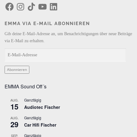
F
I
T
Y
L
a
n
i
o
i
c
s
k
u
n
e
t
T
T
k
b
a
o
u
e
EMMA VIA E-MAIL ABONNIEREN
o
g
k
b
d
o
r
e
I
k
a
n
Gib deine E-Mail-Adresse an, um Benachrichtigungen über neue Beiträge
m
via E-Mail zu erhalten.
E
-
M
Abonnieren
a
i
EMMA Sound Off´s
l
-
Ganztägig
AUG.
A
15
Audiotec Fischer
d
r
Ganztägig
AUG.
29
e
Car Hifi Fischer
s
Ganztägig
SEP.
s