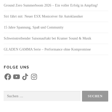
Ground Zero Summerboom 2026 – Ein voller Erfolg in Ampfing!
Siri fährt mit: Neuer ESX Moniceiver für Autoklassiker
15 Jahre Spannung, Spaß und Community
Schweisstreibender Saisonauftakt bei Kramer Sound & Musik
GLADEN GAMMA Serie – Performance ohne Kompromisse
FOLGE UNS
F
Y
T
I
a
o
i
n
c
u
k
s
e
T
T
t
b
u
o
a
o
b
k
g
Suchen
o
e
r
nach:
k
a
m