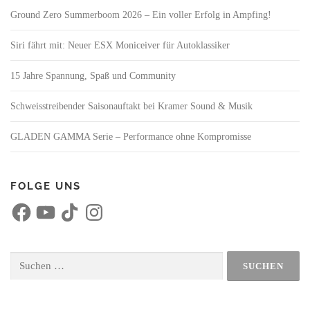
Ground Zero Summerboom 2026 – Ein voller Erfolg in Ampfing!
Siri fährt mit: Neuer ESX Moniceiver für Autoklassiker
15 Jahre Spannung, Spaß und Community
Schweisstreibender Saisonauftakt bei Kramer Sound & Musik
GLADEN GAMMA Serie – Performance ohne Kompromisse
FOLGE UNS
F
Y
T
I
a
o
i
n
c
u
k
s
e
T
T
t
b
u
o
a
o
b
k
g
Suchen
o
e
r
nach:
k
a
m