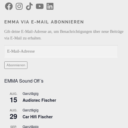
F
I
T
Y
L
a
n
i
o
i
c
s
k
u
n
e
t
T
T
k
b
a
o
u
e
EMMA VIA E-MAIL ABONNIEREN
o
g
k
b
d
o
r
e
I
k
a
n
Gib deine E-Mail-Adresse an, um Benachrichtigungen über neue Beiträge
m
via E-Mail zu erhalten.
E
-
M
Abonnieren
a
i
EMMA Sound Off´s
l
-
Ganztägig
AUG.
A
15
Audiotec Fischer
d
r
Ganztägig
AUG.
29
e
Car Hifi Fischer
s
Ganztägig
SEP.
s