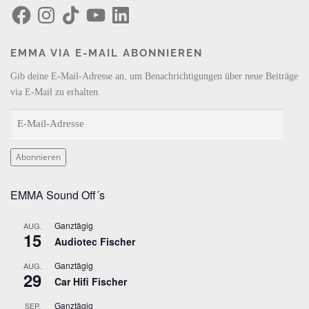
F
I
T
Y
L
a
n
i
o
i
c
s
k
u
n
e
t
T
T
k
b
a
o
u
e
EMMA VIA E-MAIL ABONNIEREN
o
g
k
b
d
o
r
e
I
k
a
n
Gib deine E-Mail-Adresse an, um Benachrichtigungen über neue Beiträge
m
via E-Mail zu erhalten.
E
-
M
Abonnieren
a
i
EMMA Sound Off´s
l
-
Ganztägig
AUG.
A
15
Audiotec Fischer
d
r
Ganztägig
AUG.
29
e
Car Hifi Fischer
s
Ganztägig
SEP.
s