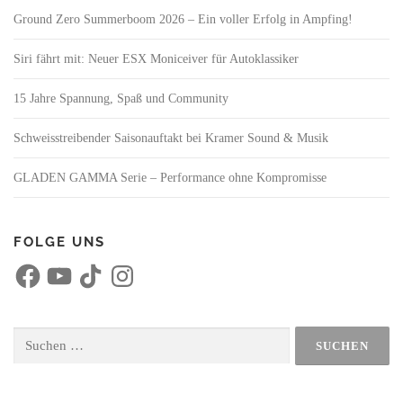
Ground Zero Summerboom 2026 – Ein voller Erfolg in Ampfing!
Siri fährt mit: Neuer ESX Moniceiver für Autoklassiker
15 Jahre Spannung, Spaß und Community
Schweisstreibender Saisonauftakt bei Kramer Sound & Musik
GLADEN GAMMA Serie – Performance ohne Kompromisse
FOLGE UNS
F
Y
T
I
a
o
i
n
c
u
k
s
e
T
T
t
b
u
o
a
o
b
k
g
Suchen
o
e
r
nach:
k
a
m