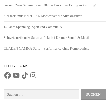
Ground Zero Summerboom 2026 – Ein voller Erfolg in Ampfing!
Siri fährt mit: Neuer ESX Moniceiver für Autoklassiker
15 Jahre Spannung, Spaß und Community
Schweisstreibender Saisonauftakt bei Kramer Sound & Musik
GLADEN GAMMA Serie – Performance ohne Kompromisse
FOLGE UNS
F
Y
T
I
a
o
i
n
c
u
k
s
e
T
T
t
b
u
o
a
o
b
k
g
Suchen
o
e
r
nach:
k
a
m