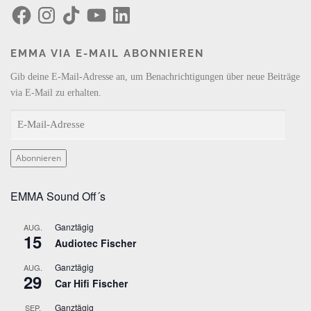
F
I
T
Y
L
a
n
i
o
i
c
s
k
u
n
e
t
T
T
k
b
a
o
u
e
EMMA VIA E-MAIL ABONNIEREN
o
g
k
b
d
o
r
e
I
k
a
n
Gib deine E-Mail-Adresse an, um Benachrichtigungen über neue Beiträge
m
via E-Mail zu erhalten.
E
-
M
Abonnieren
a
i
EMMA Sound Off´s
l
-
Ganztägig
AUG.
A
15
Audiotec Fischer
d
r
Ganztägig
AUG.
29
e
Car Hifi Fischer
s
Ganztägig
SEP.
s