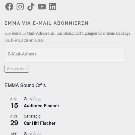
F
I
T
Y
L
a
n
i
o
i
c
s
k
u
n
e
t
T
T
k
b
a
o
u
e
EMMA VIA E-MAIL ABONNIEREN
o
g
k
b
d
o
r
e
I
k
a
n
Gib deine E-Mail-Adresse an, um Benachrichtigungen über neue Beiträge
m
via E-Mail zu erhalten.
E
-
M
Abonnieren
a
i
EMMA Sound Off´s
l
-
Ganztägig
AUG.
A
15
Audiotec Fischer
d
r
Ganztägig
AUG.
29
e
Car Hifi Fischer
s
Ganztägig
SEP.
s