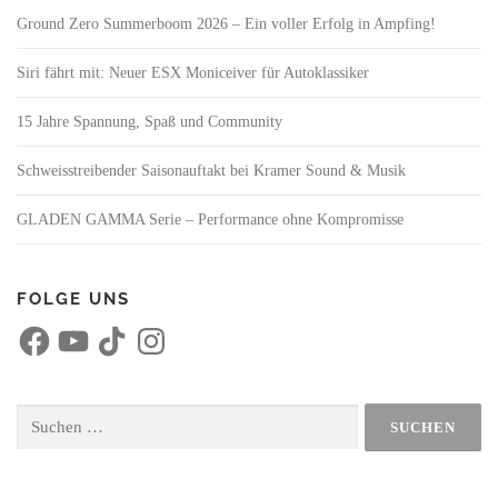
Ground Zero Summerboom 2026 – Ein voller Erfolg in Ampfing!
Siri fährt mit: Neuer ESX Moniceiver für Autoklassiker
15 Jahre Spannung, Spaß und Community
Schweisstreibender Saisonauftakt bei Kramer Sound & Musik
GLADEN GAMMA Serie – Performance ohne Kompromisse
FOLGE UNS
F
Y
T
I
a
o
i
n
c
u
k
s
e
T
T
t
b
u
o
a
o
b
k
g
Suchen
o
e
r
nach:
k
a
m