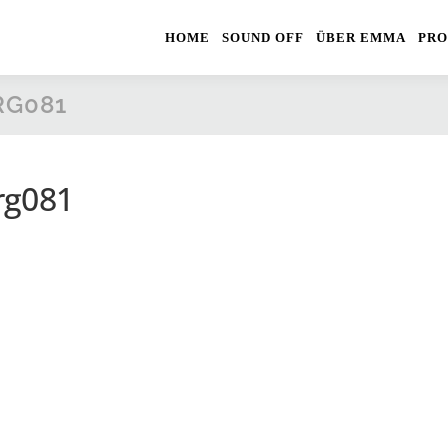
HOME
SOUND OFF
ÜBER EMMA
PRO
RG081
rg081