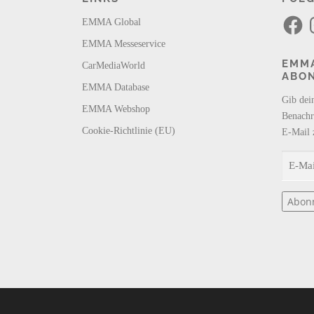
F
I
EMMA Global
a
n
c
s
EMMA Messeservice
e
t
b
a
EMMA
CarMediaWorld
o
g
ABO
o
r
k
a
EMMA Database
m
Gib dei
EMMA Webshop
Benachr
Cookie-Richtlinie (EU)
E-Mail 
E
-
M
Abon
a
i
l
-
A
d
r