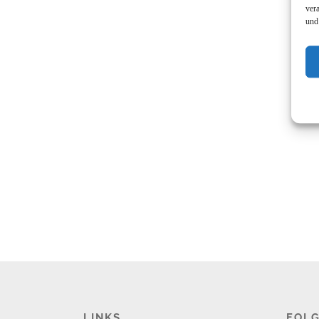
ver
und
LINKS
FOLG