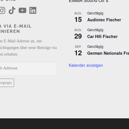
EMMA Sound Off´s
T
Y
L
i
o
i
Ganztägig
AUG.
k
u
n
15
Audiotec Fischer
T
T
k
o
u
e
 VIA E-MAIL
k
b
d
Ganztägig
AUG.
NNIEREN
e
I
29
n
Car Hifi Fischer
ne E-Mail-Adresse an, um
Ganztägig
SEP.
ichtigungen über neue Beiträge via
12
German Nationals Fr
zu erhalten.
Kalender anzeigen
nieren