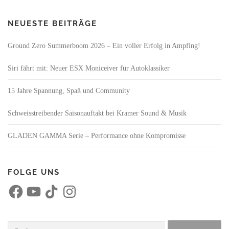
NEUESTE BEITRÄGE
Ground Zero Summerboom 2026 – Ein voller Erfolg in Ampfing!
Siri fährt mit: Neuer ESX Moniceiver für Autoklassiker
15 Jahre Spannung, Spaß und Community
Schweisstreibender Saisonauftakt bei Kramer Sound & Musik
GLADEN GAMMA Serie – Performance ohne Kompromisse
FOLGE UNS
F
Y
T
I
a
o
i
n
c
u
k
s
e
T
T
t
b
u
o
a
o
b
k
g
Suchen