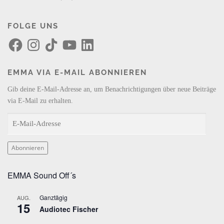
FOLGE UNS
F
I
T
Y
L
a
n
i
o
i
c
s
k
u
n
e
t
T
T
k
b
a
o
u
e
EMMA VIA E-MAIL ABONNIEREN
o
g
k
b
d
o
r
e
I
k
a
n
Gib deine E-Mail-Adresse an, um Benachrichtigungen über neue Beiträge
m
via E-Mail zu erhalten.
E
-
M
Abonnieren
a
i
EMMA Sound Off´s
l
-
Ganztägig
AUG.
A
15
Audiotec Fischer
d
r