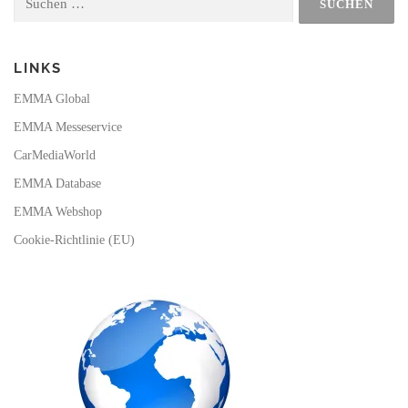
o
e
r
nach:
k
a
m
LINKS
EMMA Global
EMMA Messeservice
CarMediaWorld
EMMA Database
EMMA Webshop
Cookie-Richtlinie (EU)