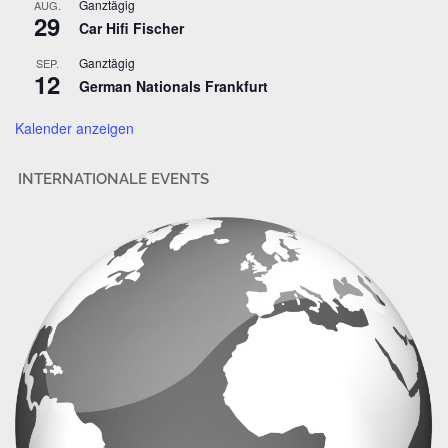
Ganztägig
AUG.
29
e
Car Hifi Fischer
s
Ganztägig
SEP.
s
12
German Nationals Frankfurt
e
Kalender anzeigen
INTERNATIONALE EVENTS