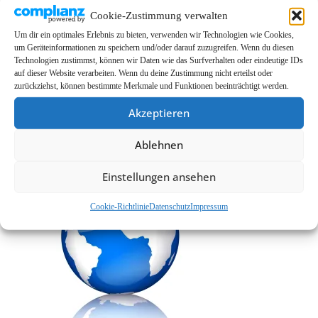
Cookie-Zustimmung verwalten
EMMA Global
Um dir ein optimales Erlebnis zu bieten, verwenden wir Technologien wie Cookies,
EMMA Messeservice
um Geräteinformationen zu speichern und/oder darauf zuzugreifen. Wenn du diesen
Technologien zustimmst, können wir Daten wie das Surfverhalten oder eindeutige IDs
CarMediaWorld
auf dieser Website verarbeiten. Wenn du deine Zustimmung nicht erteilst oder
zurückziehst, können bestimmte Merkmale und Funktionen beeinträchtigt werden.
EMMA Database
EMMA Webshop
Akzeptieren
Cookie-Richtlinie (EU)
Ablehnen
Einstellungen ansehen
Cookie-Richtlinie
Datenschutz
Impressum