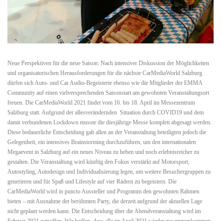
Neue Perspektiven für die neue Saison: Nach intensiver Diskussion der Möglichkeiten
und organisatorischen Herausforderungen für die nächste CarMediaWorld Salzburg
dürfen sich Auto- und Car Audio-Begeisterte ebenso wie die Mitglieder der EMMA
Community auf einen vielversprechenden Saisonstart am gewohnten Veranstaltungsort
freuen. Die CarMediaWorld 2021 findet vom 16. bis 18. April im Messezentrum
Salzburg statt. Aufgrund der allesverändernden Situation durch COVID19 und dem
damit verbundenen Lockdown musste die diesjährige Messe komplett abgesagt werden.
Diese bedauerliche Entscheidung gab allen an der Veranstaltung beteiligten jedoch die
Gelegenheit, ein intensives Brainstorming durchzuführen, um den internationalen
Megaevent in Salzburg auf ein neues Niveau zu heben und noch erlebnisreicher zu
gestalten. Die Veranstaltung wird künftig den Fokus verstärkt auf Motorsport,
Autostyling, Autodesign und Individualisierung legen, um weitere Besuchergruppen zu
generieren und für Spaß und Lifestyle auf vier Rädern zu begeistern. Die
CarMediaWorld wird in puncto Aussteller und Programm den gewohnten Rahmen
bieten – mit Ausnahme der berühmten Party, die derzeit aufgrund der aktuellen Lage
nicht geplant werden kann. Die Entscheidung über die Abendveranstaltung wird im
Februar 2021 getroffen. Wir hoffen, dass alle im April 2021 wieder zusammenkommen