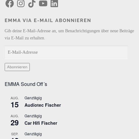
F
I
T
Y
L
a
n
i
o
i
c
s
k
u
n
e
t
T
T
k
b
a
o
u
e
EMMA VIA E-MAIL ABONNIEREN
o
g
k
b
d
o
r
e
I
k
a
n
Gib deine E-Mail-Adresse an, um Benachrichtigungen über neue Beiträge
m
via E-Mail zu erhalten.
E
-
M
Abonnieren
a
i
EMMA Sound Off´s
l
-
Ganztägig
AUG.
A
15
Audiotec Fischer
d
r
Ganztägig
AUG.
29
e
Car Hifi Fischer
s
Ganztägig
SEP.
s