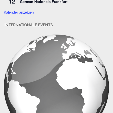
12
German Nationals Frankfurt
e
Kalender anzeigen
INTERNATIONALE EVENTS