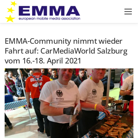
Zum
Inhalt
Menü
springen
HOME
SOUND OFF
ÜBER EMMA
EMMA-Community nimmt wieder
Fahrt auf: CarMediaWorld Salzburg
vom 16.-18. April 2021
PRODUKTNEUHEITEN
NEWS
IMPRESSUM
DATENSCHUTZ