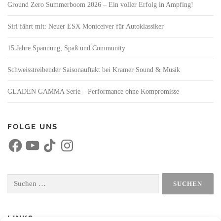
Ground Zero Summerboom 2026 – Ein voller Erfolg in Ampfing!
Siri fährt mit: Neuer ESX Moniceiver für Autoklassiker
15 Jahre Spannung, Spaß und Community
Schweisstreibender Saisonauftakt bei Kramer Sound & Musik
GLADEN GAMMA Serie – Performance ohne Kompromisse
FOLGE UNS
F
Y
T
I
a
o
i
n
c
u
k
s
e
T
T
t
b
u
o
a
o
b
k
g
Suchen
o
e
r
nach:
k
a
m
LINKS