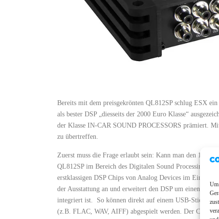
Bereits mit dem preisgekrönten QL812SP schlug ESX ein 
als bester DSP „diesseits der 2000 Euro Klasse“ ausgez
der Klasse IN-CAR SOUND PROCESSORS prämiert. Mit d
zu übertreffen.
Zuerst muss die Frage erlaubt sein: Kann man den 12-Ka
QL812SP im Bereich des Digitalen Sound Processing zu ve
erstklassigen DSP Chips von Analog Devices im Einsatz.
Um 
der Ausstattung an und erweitert den DSP um einen vollwe
Ger
integriert ist. So können direkt auf einem USB-Stick oder
zus
ver
(z.B. FLAC, WAV, AIFF) abgespielt werden. Der Clou hierbei