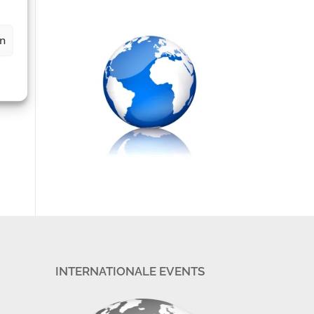
al
en
m
X
INTERNATIONALE EVENTS