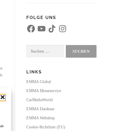
FOLGE UNS
F
Y
T
I
a
o
i
n
c
u
k
s
e
T
T
t
b
u
o
a
o
b
k
g
Suchen
o
e
r
k
a
nach:
m
in
LINKS
ls
EMMA Global
EMMA Messeservice
n
CarMediaWorld
n
EMMA Database
EMMA Webshop
te
ale
Cookie-Richtlinie (EU)