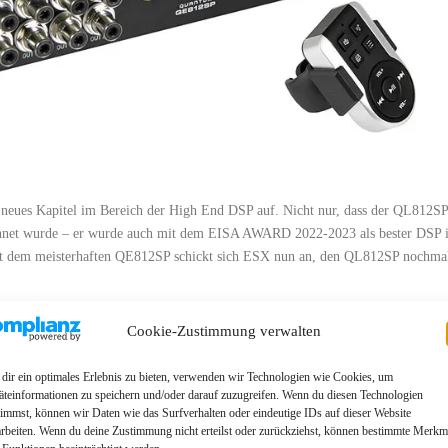
neues Kapitel im Bereich der High End DSP auf. Nicht nur, dass der QL812SP
eichnet wurde – er wurde auch mit dem EISA AWARD 2022-2023 als bester DSP 
em meisterhaften QE812SP schickt sich ESX nun an, den QL812SP nochma
nal QL Soundprozessor überhaupt besser machen? Ganz klares: JEIN. Denn eine
Cookie-Zustimmung verwalten
rbessern, ist fast unmöglich, sind doch mit den ADAU1452 bereits die
 Und zwar gleich zwei davon. Also setzt ESX bei dem neuen QE812SP Modell i
dir ein optimales Erlebnis zu bieten, verwenden wir Technologien wie Cookies, um
rtigen und eigenständigen HD Audio Player, der jetzt serienmäßig im Gerät
äteinformationen zu speichern und/oder darauf zuzugreifen. Wenn du diesen Technologien
 anderem Medium gespeicherte, quasi verlustfreie, also „lossless“ Audio Forma
timmst, können wir Daten wie das Surfverhalten oder eindeutige IDs auf dieser Website
arbeiten. Wenn du deine Zustimmung nicht erteilst oder zurückziehst, können bestimmte Merkm
 ist, dass diese Files deutlich besser als CD-Qualität sind, da die Abtastrate