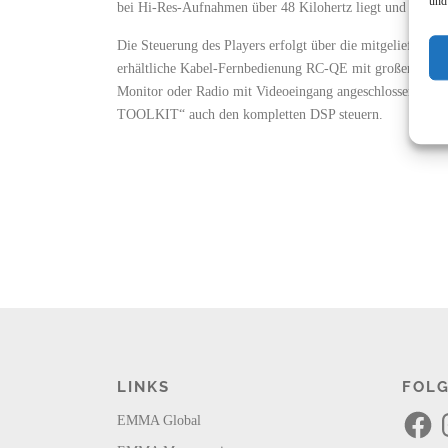
und
bei Hi-Res-Aufnahmen über 48 Kilohertz liegt und die Samp
Die Steuerung des Players erfolgt über die mitgelieferte, 
erhältliche Kabel-Fernbedienung RC-QE mit großem LCD-
Monitor oder Radio mit Videoeingang angeschlossen wer
TOOLKIT“ auch den kompletten DSP steuern.
LINKS
FOLG
F
I
EMMA Global
a
n
c
s