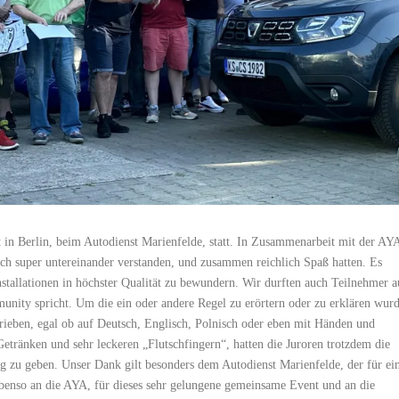
n Berlin, beim Autodienst Marienfelde, statt. In Zusammenarbeit mit der AY
ich super untereinander verstanden, und zusammen reichlich Spaß hatten. Es
stallationen in höchster Qualität zu bewundern. Wir durften auch Teilnehmer a
unity spricht. Um die ein oder andere Regel zu erörtern oder zu erklären wur
eben, egal ob auf Deutsch, Englisch, Polnisch oder eben mit Händen und
tränken und sehr leckeren „Flutschfingern“, hatten die Juroren trotzdem die
g zu geben. Unser Dank gilt besonders dem Autodienst Marienfelde, der für ei
Ebenso an die AYA, für dieses sehr gelungene gemeinsame Event und an die