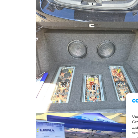
Um 
Ger
zus
ver