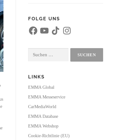
FOLGE UNS
F
Y
T
I
a
o
i
n
c
u
k
s
e
T
T
t
b
u
o
a
o
b
k
g
Suchen
o
e
r
k
a
nach:
m
LINKS
A
EMMA Global
EMMA Messeservice
us
de
CarMediaWorld
EMMA Database
EMMA Webshop
ne
Cookie-Richtlinie (EU)