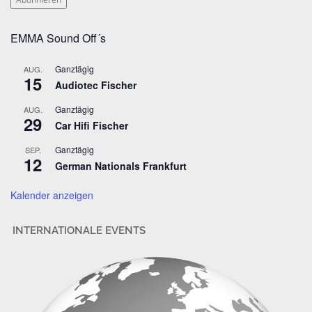
a
i
EMMA Sound Off´s
l
-
Ganztägig
AUG.
A
15
Audiotec Fischer
d
r
Ganztägig
AUG.
29
e
Car Hifi Fischer
s
Ganztägig
SEP.
s
12
German Nationals Frankfurt
e
Kalender anzeigen
INTERNATIONALE EVENTS