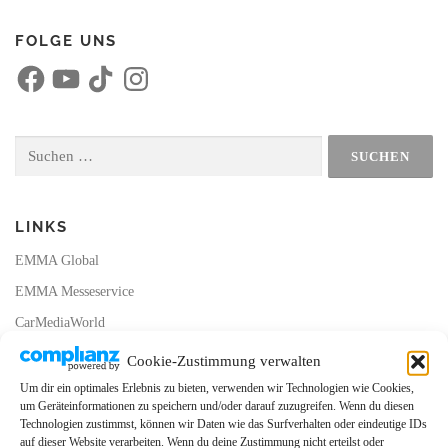
FOLGE UNS
F
Y
T
I
a
o
i
n
c
u
k
s
e
T
T
t
b
u
o
a
o
b
k
g
Suchen
o
e
r
nach:
k
a
m
LINKS
EMMA Global
EMMA Messeservice
CarMediaWorld
EMMA Database
Cookie-Zustimmung verwalten
EMMA Webshop
Um dir ein optimales Erlebnis zu bieten, verwenden wir Technologien wie Cookies,
um Geräteinformationen zu speichern und/oder darauf zuzugreifen. Wenn du diesen
Cookie-Richtlinie (EU)
Technologien zustimmst, können wir Daten wie das Surfverhalten oder eindeutige IDs
auf dieser Website verarbeiten. Wenn du deine Zustimmung nicht erteilst oder