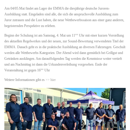
Am 04/05.Mai findet am Lager der EMMA die diesjährige deutsche Juroren-
Ausbildung statt. Eingeladen sind alle, die sich die anspruchsvolle Ausbildung zum
Juror zutrauen und die Lust haben, die neue Wettbewerbssaison aus einer ganz anderen,
begeisternden Perspektive zu erleben.
Beginn der Schulung ist am Samstag, 4. Mai um 11°° Uhr mit einer kurzen Vorstellung
des aktuellen Regelwerkes und der neuen, zur Sound-Bewertung verwendeten Titel der
EMMA. Danach geht es in die praktische Ausbildung an diversen Fahrzeugen. Geschult
werden alle Wettbewerbs Kategorien. Der Abend wird dann gemütlich bei Grillgut und
Getränken ausklingen. Am darauffolgenden Tag werden die Kenntnisse weiter vertieft
und am Nachmittag ist dann die Urkundenverleihung vorgesehen. Ende der
Veranstaltung ist gegen 16°° Uhr
Weitere Informationen gibt es
>> hier