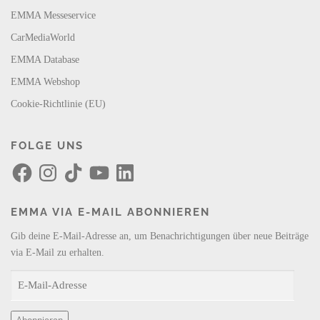
EMMA Messeservice
CarMediaWorld
EMMA Database
EMMA Webshop
Cookie-Richtlinie (EU)
FOLGE UNS
F
I
T
Y
L
a
n
i
o
i
c
s
k
u
n
e
t
T
T
k
b
a
o
u
e
EMMA VIA E-MAIL ABONNIEREN
o
g
k
b
d
o
r
e
I
k
a
n
Gib deine E-Mail-Adresse an, um Benachrichtigungen über neue Beiträge
m
via E-Mail zu erhalten.
E
-
M
Abonnieren