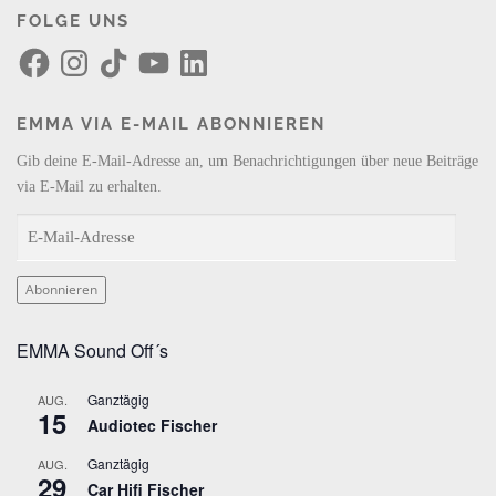
FOLGE UNS
F
I
T
Y
L
a
n
i
o
i
c
s
k
u
n
e
t
T
T
k
b
a
o
u
e
EMMA VIA E-MAIL ABONNIEREN
o
g
k
b
d
o
r
e
I
k
a
n
Gib deine E-Mail-Adresse an, um Benachrichtigungen über neue Beiträge
m
via E-Mail zu erhalten.
E
-
M
Abonnieren
a
i
EMMA Sound Off´s
l
-
Ganztägig
AUG.
A
15
Audiotec Fischer
d
r
Ganztägig
AUG.
29
e
Car Hifi Fischer