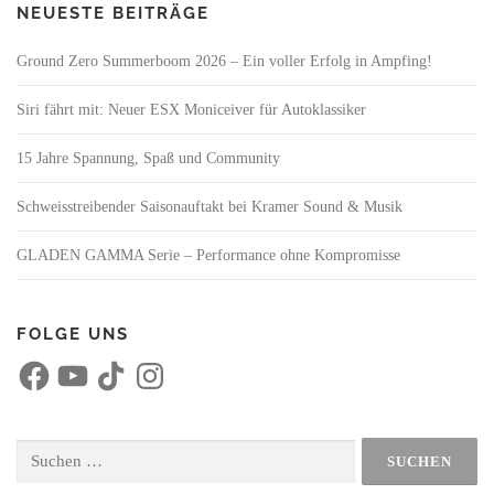
NEUESTE BEITRÄGE
Ground Zero Summerboom 2026 – Ein voller Erfolg in Ampfing!
Siri fährt mit: Neuer ESX Moniceiver für Autoklassiker
15 Jahre Spannung, Spaß und Community
Schweisstreibender Saisonauftakt bei Kramer Sound & Musik
GLADEN GAMMA Serie – Performance ohne Kompromisse
FOLGE UNS
F
Y
T
I
a
o
i
n
c
u
k
s
e
T
T
t
b
u
o
a
o
b
k
g
Suchen
o
e
r
nach:
k
a
m