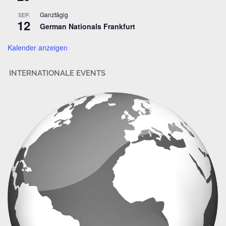
s
Ganztägig
SEP.
s
12
German Nationals Frankfurt
e
Kalender anzeigen
INTERNATIONALE EVENTS