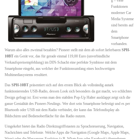
g – viele
Funktionen
moderner Car
Media Systeme
sind bereits auf
dem
Smartphone
vorhanden.
Warum also alles zweimal bezahlen? Pioneer stellt mit dem ab sofort lieferbaren
SPH-
10BT
ein Gerät vor, das für gerade einmal 119,00 Euro (unverbindliche
Verkaufspreisempfehlung) im DIN-Schacht eine perfekte Symbiose mit dem
Smartphone eingeht, aus welcher der Funktionsumfang eines hochwertigen
Multimediasystems resultiert.
Das
SPH-10BT
präsentiert sich auf den ersten Blick als vollständig autark
funktionierendes USB-Radio, dessen Look sich besonders da gut macht, wo schlichtes
Design gefragt ist. Erst wenn man den stabilen Pop-Up Halter ausklappt zeigt sich die
ganze Genialität des Pioneer-Neulings. Wer dort sein Smartphone befestigt und es per
Bluetooth oder USB mit dem Radio verbindet, der kann das Telefondisplay als
Bildschirm und Bedienoberfläche für das Radio nutzen.
Umgekehrt bietet das Radio Direktzugriffstasten zu Sprachsteuerung, Navigation,
Nachrichten und Telefonie. Welche Apps die Navigation (Google Maps, Apple Maps,
Waze) oder die Messenger-Funktion (z.B. WhatsApp oder Facebook) übernehmen,