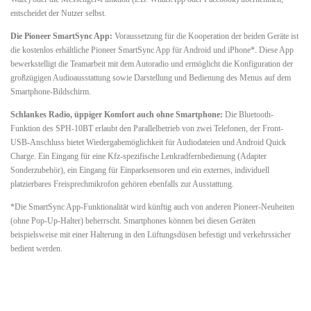
entscheidet der Nutzer selbst.
Die Pioneer SmartSync App:
Voraussetzung für die Kooperation der beiden Geräte ist
die kostenlos erhältliche Pioneer SmartSync App für Android und iPhone*. Diese App
bewerkstelligt die Teamarbeit mit dem Autoradio und ermöglicht die Konfiguration der
großzügigen Audioausstattung sowie Darstellung und Bedienung des Menus auf dem
Smartphone-Bildschirm.
Schlankes Radio, üppiger Komfort auch ohne Smartphone:
Die Bluetooth-
Funktion des SPH-10BT erlaubt den Parallelbetrieb von zwei Telefonen, der Front-
USB-Anschluss bietet Wiedergabemöglichkeit für Audiodateien und Android Quick
Charge. Ein Eingang für eine Kfz-spezifische Lenkradfernbedienung (Adapter
Sonderzubehör), ein Eingang für Einparksensoren und ein externes, individuell
platzierbares Freisprechmikrofon gehören ebenfalls zur Ausstattung.
*Die SmartSync App-Funktionalität wird künftig auch von anderen Pioneer-Neuheiten
(ohne Pop-Up-Halter) beherrscht. Smartphones können bei diesen Geräten
beispielsweise mit einer Halterung in den Lüftungsdüsen befestigt und verkehrssicher
bedient werden.