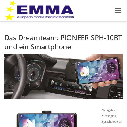
Zum
Inhalt
Menü
springen
HOME
SOUND OFF
ÜBER EMMA
Das Dreamteam: PIONEER SPH-10BT
und ein Smartphone
PRODUKTNEUHEITEN
NEWS
IMPRESSUM
DATENSCHUTZ
Navigation,
Messaging,
Sprachsteuerun