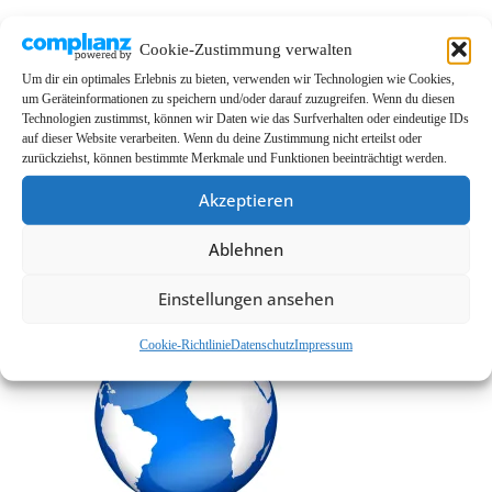
LINKS
Cookie-Zustimmung verwalten
Um dir ein optimales Erlebnis zu bieten, verwenden wir Technologien wie Cookies,
EMMA Global
um Geräteinformationen zu speichern und/oder darauf zuzugreifen. Wenn du diesen
EMMA Messeservice
Technologien zustimmst, können wir Daten wie das Surfverhalten oder eindeutige IDs
auf dieser Website verarbeiten. Wenn du deine Zustimmung nicht erteilst oder
CarMediaWorld
zurückziehst, können bestimmte Merkmale und Funktionen beeinträchtigt werden.
EMMA Database
Akzeptieren
EMMA Webshop
Ablehnen
Cookie-Richtlinie (EU)
Einstellungen ansehen
Cookie-Richtlinie
Datenschutz
Impressum