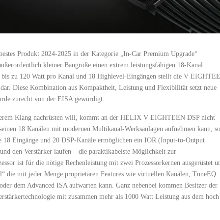
tes Produkt 2024-2025 in der Kategorie „In-Car Premium Upgrade“
außerordentlich kleiner Baugröße einen extrem leistungsfähigen 18-Kanal
s, bis zu 120 Watt pro Kanal und 18 Highlevel-Eingängen stellt die V EIGHTE
ar. Diese Kombination aus Kompaktheit, Leistung und Flexibilität setzt neue
rde zurecht von der EISA gewürdigt:
besserem Klang nachrüsten will, kommt an der HELIX V EIGHTEEN DSP nicht
it seinen 18 Kanälen mit modernen Multikanal-Werksanlagen aufnehmen kann, s
 Die 18 Eingänge und 20 DSP-Kanäle ermöglichen ein IOR (Input-to-Output
nd den Verstärker laufen – die paraktikabelste Möglichkeit zur
ssor ist für die nötige Rechenleistung mit zwei Prozessorkernen ausgerüstet u
l“ die mit jeder Menge proprietären Features wie virtuellen Kanälen, TuneEQ
 oder dem Advanced ISA aufwarten kann. Ganz nebenbei kommen Besitzer der
ärkertechnologie mit zusammen mehr als 1000 Watt Leistung aus dem hoch