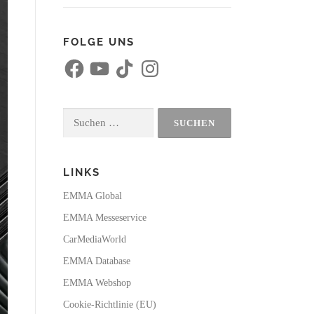
FOLGE UNS
F
Y
T
I
a
o
i
n
c
u
k
s
e
T
T
t
b
u
o
a
o
b
k
g
Suchen
o
e
r
k
a
nach:
m
LINKS
EMMA Global
EMMA Messeservice
CarMediaWorld
EMMA Database
EMMA Webshop
Cookie-Richtlinie (EU)