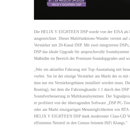
Die HELIX V EIGHTEEN DSP wurde von der EISA als bes
ausgezeichnet. Dieses Multifunktions-Wunder vereint auf 
Verstärker mit 20-Kanal DSP. Mit zwei integrierten DSP
DSP das ideale Upgrade für anspruchsvolle Soundsysteme d
Maßstäbe im Bereich der Premium-Soundupgrades und wu
„Wer ein aktuelles Fahrzeug mit Top-Ausstattung mit 
vorbei. Sie ist der einzige Verstärker am Markt der es m
dass nur ein Verstärkergehäuse installiert werden muss.
Routing), bei dem die Fahrzeugkanäle 1:1 durch den DSP u
Soundverbesserung in Multikanalsystemen. Der Signalproze
er profitiert von der überragenden Software „DSP PC-Too
oder am Markt einzigartigen Messmöglichkeiten wie RTA
HELIX V EIGHTEEN DSP dank modernster Class-GD Verst
effizienten Netzteil in den Genuss feinsten HiFi Klangs.“