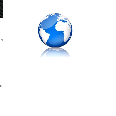
EN
o
nd