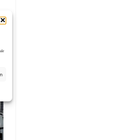
ale
en