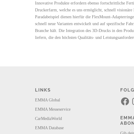
Innovative Produkte erfordern ebenso fortschrittliche Fe
Druckerfarm, welche es uns ermöglicht, schnell visionäre
Paradabeispiel dienen hierfür die FlexMount-Adapterri
schnell neue Varianten entwickelt und auf spezifische Fa
Branche hält. Die Integration des 3D-Drucks in den Produ
liefern, die den höchsten Qualitäts- und Leistungsanforde
LINKS
FOLG
F
I
EMMA Global
a
n
c
s
EMMA Messeservice
e
t
b
a
EMMA
CarMediaWorld
o
g
ABO
o
r
k
a
EMMA Database
m
Gib dei