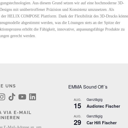
rtigungstechnologien. Aus diesem Grund setzen wir auf eine hochmoderne 3D-
 Designs mit unübertroffener Präzision und Konsistenz umzusetzen. Als
nge der HELIX COMPOSE Plattform. Dank der Flexibilität des 3D-Drucks könn
hrzeugmodelle abgestimmt werden, was die Lösungen stets an der Spitze der
ktionsprozess erhöht die Fähigkeit, innovative, anpassungsfähige Produkte zu
rungen gerecht werden.
E UNS
EMMA Sound Off´s
T
Y
L
i
o
i
Ganztägig
AUG.
k
u
n
15
Audiotec Fischer
T
T
k
o
u
e
 VIA E-MAIL
k
b
d
Ganztägig
AUG.
NNIEREN
e
I
29
n
Car Hifi Fischer
ne E-Mail-Adresse an, um