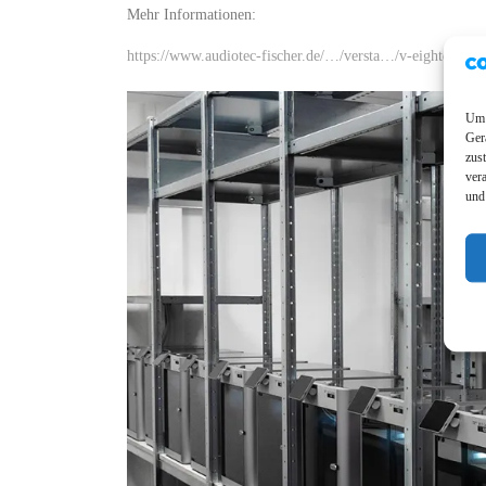
Mehr Informationen:
https://www.audiotec-fischer.de/…/versta…/v-eighteen-ds
Um 
Ger
zus
ver
und