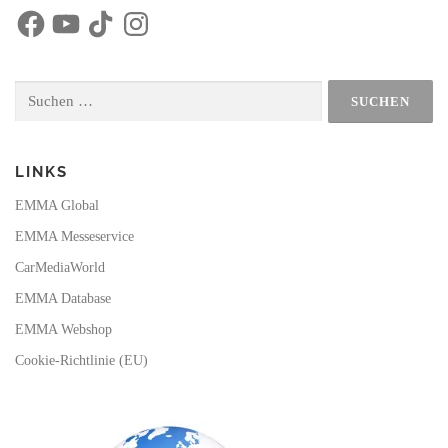
F
Y
T
I
a
o
i
n
c
u
k
s
e
T
T
t
b
u
o
a
o
b
k
g
Suchen
o
e
r
nach:
k
a
m
LINKS
EMMA Global
EMMA Messeservice
CarMediaWorld
EMMA Database
EMMA Webshop
Cookie-Richtlinie (EU)