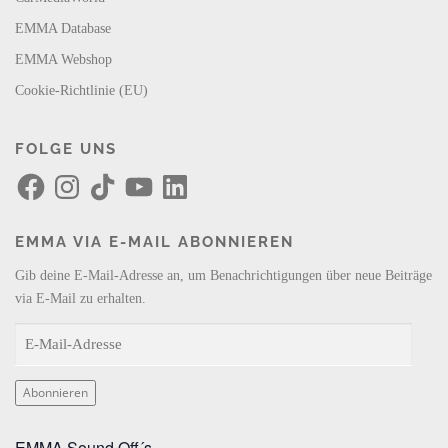
EMMA Database
EMMA Webshop
Cookie-Richtlinie (EU)
FOLGE UNS
F
I
T
Y
L
a
n
i
o
i
c
s
k
u
n
e
t
T
T
k
b
a
o
u
e
EMMA VIA E-MAIL ABONNIEREN
o
g
k
b
d
o
r
e
I
k
a
n
Gib deine E-Mail-Adresse an, um Benachrichtigungen über neue Beiträge
m
via E-Mail zu erhalten.
E
-
M
Abonnieren
a
i
EMMA Sound Off´s