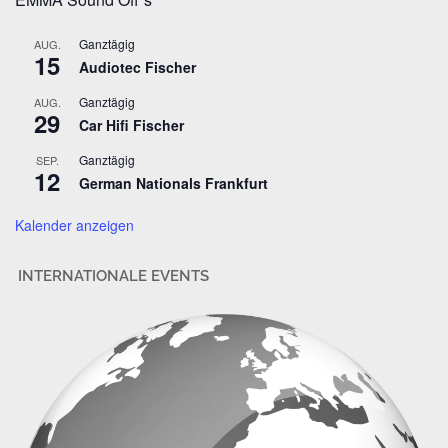
l
-
Ganztägig
AUG.
A
15
Audiotec Fischer
d
r
Ganztägig
AUG.
29
e
Car Hifi Fischer
s
Ganztägig
SEP.
s
12
German Nationals Frankfurt
e
Kalender anzeigen
INTERNATIONALE EVENTS