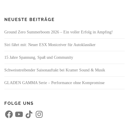
NEUESTE BEITRÄGE
Ground Zero Summerboom 2026 – Ein voller Erfolg in Ampfing!
Siri fährt mit: Neuer ESX Moniceiver für Autoklassiker
15 Jahre Spannung, Spaß und Community
Schweisstreibender Saisonauftakt bei Kramer Sound & Musik
GLADEN GAMMA Serie – Performance ohne Kompromisse
FOLGE UNS
F
Y
T
I
a
o
i
n
c
u
k
s
e
T
T
t
b
u
o
a