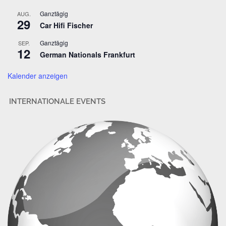
r
Ganztägig
AUG.
29
e
Car Hifi Fischer
s
Ganztägig
SEP.
s
12
German Nationals Frankfurt
e
Kalender anzeigen
INTERNATIONALE EVENTS