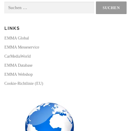
o
b
k
g
Suchen
o
e
r
nach:
k
a
m
LINKS
EMMA Global
EMMA Messeservice
CarMediaWorld
EMMA Database
EMMA Webshop
Cookie-Richtlinie (EU)