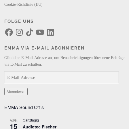
Cookie-Richtlinie (EU)
FOLGE UNS
F
I
T
Y
L
a
n
i
o
i
c
s
k
u
n
e
t
T
T
k
b
a
o
u
e
EMMA VIA E-MAIL ABONNIEREN
o
g
k
b
d
o
r
e
I
k
a
n
Gib deine E-Mail-Adresse an, um Benachrichtigungen über neue Beiträge
m
via E-Mail zu erhalten.
E
-
M
Abonnieren
a
i
EMMA Sound Off´s
l
-
Ganztägig
AUG.
A
15
Audiotec Fischer
d