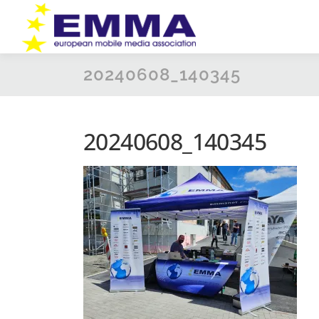
Zum
Inhalt
springen
20240608_140345
20240608_140345