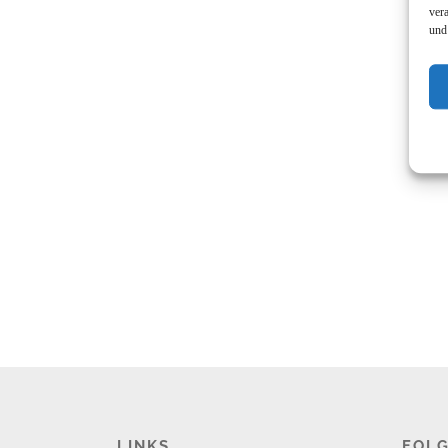
ver
und
LINKS
FOLG