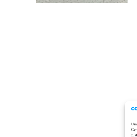
Um 
Ger
zus