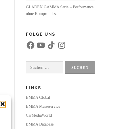
GLADEN GAMMA Serie – Performance
ohne Kompromisse
FOLGE UNS
F
Y
T
I
a
o
i
n
c
u
k
s
e
T
T
t
b
u
o
a
o
b
k
g
Suchen
o
e
r
k
a
nach:
m
LINKS
EMMA Global
EMMA Messeservice
CarMediaWorld
EMMA Database