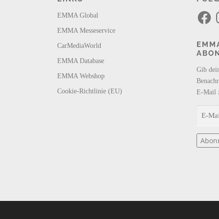
F
I
EMMA Global
a
n
c
s
EMMA Messeservice
e
t
b
a
EMMA
CarMediaWorld
o
g
ABO
o
r
k
a
EMMA Database
m
Gib dei
EMMA Webshop
Benachr
Cookie-Richtlinie (EU)
E-Mail 
E
-
M
Abon
a
i
l
-
A
d
r