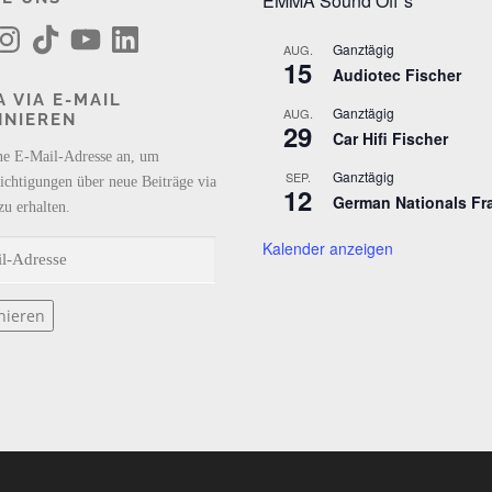
EMMA Sound Off´s
T
Y
L
i
o
i
Ganztägig
AUG.
k
u
n
15
Audiotec Fischer
T
T
k
o
u
e
 VIA E-MAIL
k
b
d
Ganztägig
AUG.
NNIEREN
e
I
29
n
Car Hifi Fischer
ne E-Mail-Adresse an, um
Ganztägig
SEP.
ichtigungen über neue Beiträge via
12
German Nationals Fr
zu erhalten.
Kalender anzeigen
nieren