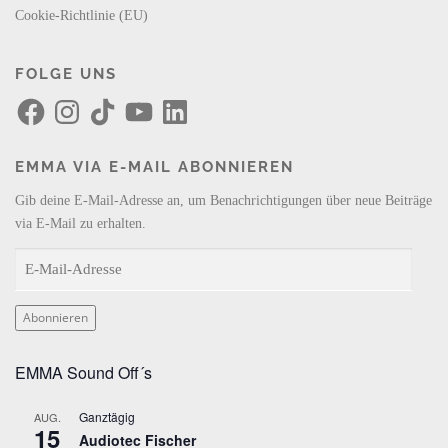
Cookie-Richtlinie (EU)
FOLGE UNS
F
I
T
Y
L
a
n
i
o
i
c
s
k
u
n
e
t
T
T
k
b
a
o
u
e
EMMA VIA E-MAIL ABONNIEREN
o
g
k
b
d
o
r
e
I
k
a
n
Gib deine E-Mail-Adresse an, um Benachrichtigungen über neue Beiträge
m
via E-Mail zu erhalten.
E
-
M
Abonnieren
a
i
EMMA Sound Off´s
l
-
Ganztägig
AUG.
A
15
Audiotec Fischer
d