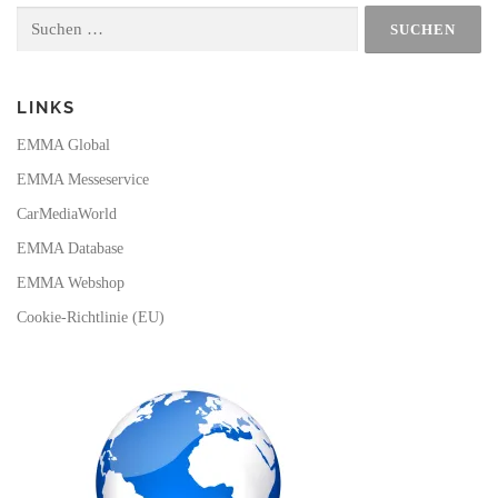
o
b
k
g
Suchen
o
e
r
nach:
k
a
m
LINKS
EMMA Global
EMMA Messeservice
CarMediaWorld
EMMA Database
EMMA Webshop
Cookie-Richtlinie (EU)