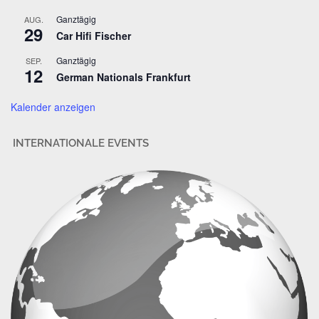
r
Ganztägig
AUG.
29
e
Car Hifi Fischer
s
Ganztägig
SEP.
s
12
German Nationals Frankfurt
e
Kalender anzeigen
INTERNATIONALE EVENTS