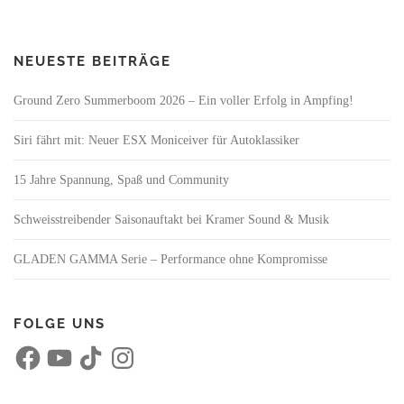
NEUESTE BEITRÄGE
Ground Zero Summerboom 2026 – Ein voller Erfolg in Ampfing!
Siri fährt mit: Neuer ESX Moniceiver für Autoklassiker
15 Jahre Spannung, Spaß und Community
Schweisstreibender Saisonauftakt bei Kramer Sound & Musik
GLADEN GAMMA Serie – Performance ohne Kompromisse
FOLGE UNS
F
Y
T
I
a
o
i
n
c
u
k
s
e
T
T
t
b
u
o
a