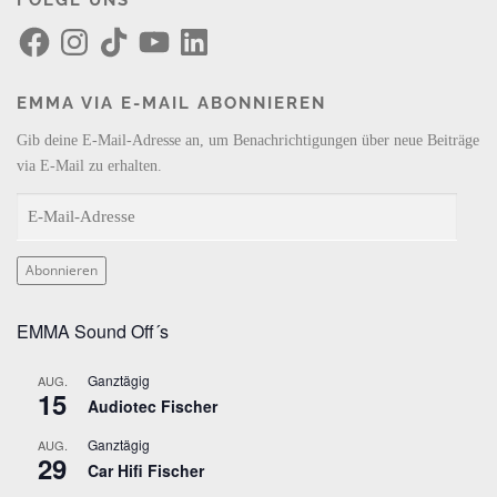
FOLGE UNS
F
I
T
Y
L
a
n
i
o
i
c
s
k
u
n
e
t
T
T
k
b
a
o
u
e
EMMA VIA E-MAIL ABONNIEREN
o
g
k
b
d
o
r
e
I
k
a
n
Gib deine E-Mail-Adresse an, um Benachrichtigungen über neue Beiträge
m
via E-Mail zu erhalten.
E
-
M
Abonnieren
a
i
EMMA Sound Off´s
l
-
Ganztägig
AUG.
A
15
Audiotec Fischer
d
r
Ganztägig
AUG.
29
e
Car Hifi Fischer
s