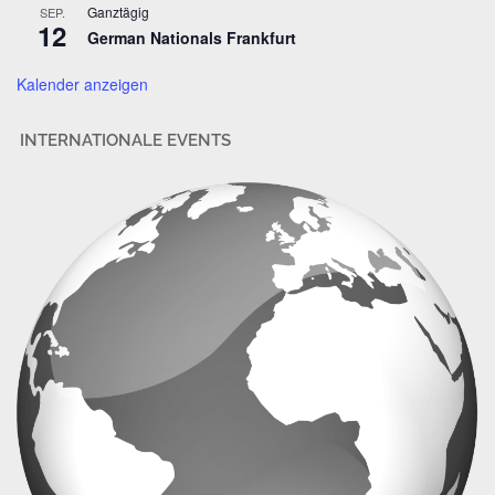
Ganztägig
SEP.
s
12
German Nationals Frankfurt
e
Kalender anzeigen
INTERNATIONALE EVENTS