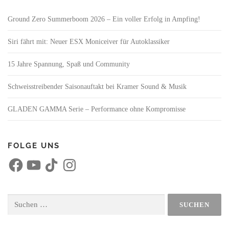
Ground Zero Summerboom 2026 – Ein voller Erfolg in Ampfing!
Siri fährt mit: Neuer ESX Moniceiver für Autoklassiker
15 Jahre Spannung, Spaß und Community
Schweisstreibender Saisonauftakt bei Kramer Sound & Musik
GLADEN GAMMA Serie – Performance ohne Kompromisse
FOLGE UNS
F
Y
T
I
a
o
i
n
c
u
k
s
e
T
T
t
b
u
o
a
o
b
k
g
Suchen
o
e
r
nach:
k
a
m