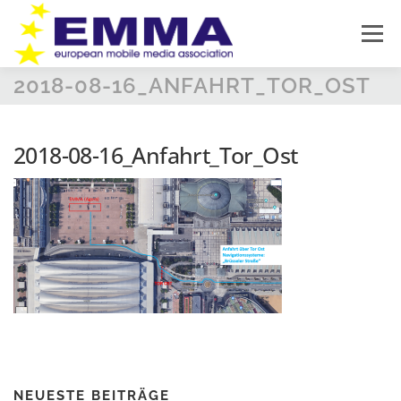
Zum
Inhalt
Menü
springen
2018-08-16_ANFAHRT_TOR_OST
HOME
SOUND OFF
ÜBER EMMA
2018-08-16_Anfahrt_Tor_Ost
PRODUKTNEUHEITEN
NEWS
IMPRESSUM
DATENSCHUTZ
NEUESTE BEITRÄGE